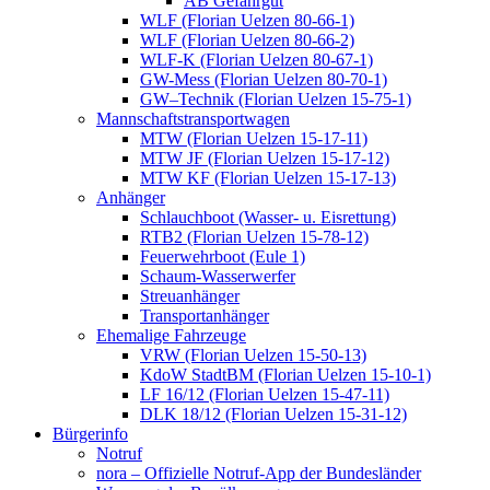
AB Gefahrgut
WLF (Florian Uelzen 80-66-1)
WLF (Florian Uelzen 80-66-2)
WLF-K (Florian Uelzen 80-67-1)
GW-Mess (Florian Uelzen 80-70-1)
GW–Technik (Florian Uelzen 15-75-1)
Mannschaftstransportwagen
MTW (Florian Uelzen 15-17-11)
MTW JF (Florian Uelzen 15-17-12)
MTW KF (Florian Uelzen 15-17-13)
Anhänger
Schlauchboot (Wasser- u. Eisrettung)
RTB2 (Florian Uelzen 15-78-12)
Feuerwehrboot (Eule 1)
Schaum-Wasserwerfer
Streuanhänger
Transportanhänger
Ehemalige Fahrzeuge
VRW (Florian Uelzen 15-50-13)
KdoW StadtBM (Florian Uelzen 15-10-1)
LF 16/12 (Florian Uelzen 15-47-11)
DLK 18/12 (Florian Uelzen 15-31-12)
Bürgerinfo
Notruf
nora – Offizielle Notruf-App der Bundesländer