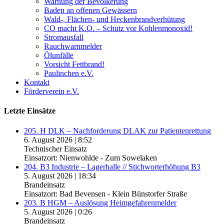
Warnung der Bevölkerung
Baden an offenen Gewässern
Wald-, Flächen- und Heckenbrandverhütung
CO macht K.O. – Schutz vor Kohlenmonoxid!
Stromausfall
Rauchwarnmelder
Ölunfälle
Vorsicht Fettbrand!
Paulinchen e.V.
Kontakt
Förderverein e.V.
Letzte Einsätze
205. H DLK – Nachforderung DLAK zur Patientenrettung
6. August 2026
|
8:52
Technischer Einsatz
Einsatzort: Nienwohlde - Zum Sowelaken
204. B3 Industrie – Lagerhalle // Stichworterhöhung B3
5. August 2026
|
18:34
Brandeinsatz
Einsatzort: Bad Bevensen - Klein Bünstorfer Straße
203. B HGM – Auslösung Heimgefahrenmelder
5. August 2026
|
0:26
Brandeinsatz