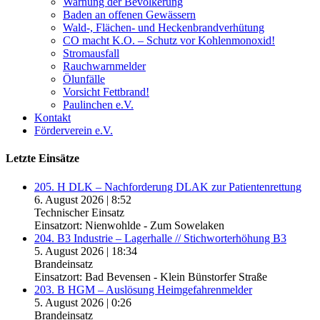
Warnung der Bevölkerung
Baden an offenen Gewässern
Wald-, Flächen- und Heckenbrandverhütung
CO macht K.O. – Schutz vor Kohlenmonoxid!
Stromausfall
Rauchwarnmelder
Ölunfälle
Vorsicht Fettbrand!
Paulinchen e.V.
Kontakt
Förderverein e.V.
Letzte Einsätze
205. H DLK – Nachforderung DLAK zur Patientenrettung
6. August 2026
|
8:52
Technischer Einsatz
Einsatzort: Nienwohlde - Zum Sowelaken
204. B3 Industrie – Lagerhalle // Stichworterhöhung B3
5. August 2026
|
18:34
Brandeinsatz
Einsatzort: Bad Bevensen - Klein Bünstorfer Straße
203. B HGM – Auslösung Heimgefahrenmelder
5. August 2026
|
0:26
Brandeinsatz