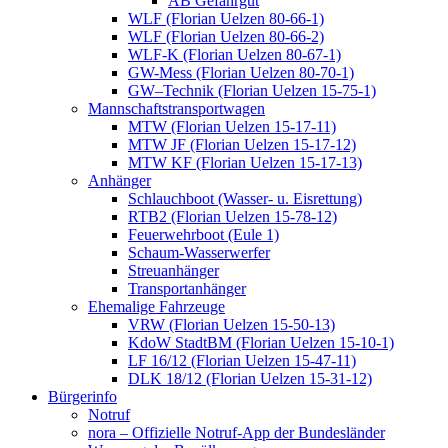
AB Gefahrgut
WLF (Florian Uelzen 80-66-1)
WLF (Florian Uelzen 80-66-2)
WLF-K (Florian Uelzen 80-67-1)
GW-Mess (Florian Uelzen 80-70-1)
GW–Technik (Florian Uelzen 15-75-1)
Mannschaftstransportwagen
MTW (Florian Uelzen 15-17-11)
MTW JF (Florian Uelzen 15-17-12)
MTW KF (Florian Uelzen 15-17-13)
Anhänger
Schlauchboot (Wasser- u. Eisrettung)
RTB2 (Florian Uelzen 15-78-12)
Feuerwehrboot (Eule 1)
Schaum-Wasserwerfer
Streuanhänger
Transportanhänger
Ehemalige Fahrzeuge
VRW (Florian Uelzen 15-50-13)
KdoW StadtBM (Florian Uelzen 15-10-1)
LF 16/12 (Florian Uelzen 15-47-11)
DLK 18/12 (Florian Uelzen 15-31-12)
Bürgerinfo
Notruf
nora – Offizielle Notruf-App der Bundesländer