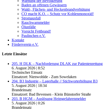
Warnung der Bevölkerung
Baden an offenen Gewässern
Wald-, Flächen- und Heckenbrandverhütung
CO macht K.O. – Schutz vor Kohlenmonoxid!
Stromausfall
Rauchwarnmelder
Ölunfälle
Vorsicht Fettbrand!
Paulinchen e.V.
Kontakt
Förderverein e.V.
Letzte Einsätze
205. H DLK – Nachforderung DLAK zur Patientenrettung
6. August 2026
|
8:52
Technischer Einsatz
Einsatzort: Nienwohlde - Zum Sowelaken
204. B3 Industrie – Lagerhalle // Stichworterhöhung B3
5. August 2026
|
18:34
Brandeinsatz
Einsatzort: Bad Bevensen - Klein Bünstorfer Straße
203. B HGM – Auslösung Heimgefahrenmelder
5. August 2026
|
0:26
Brandeinsatz