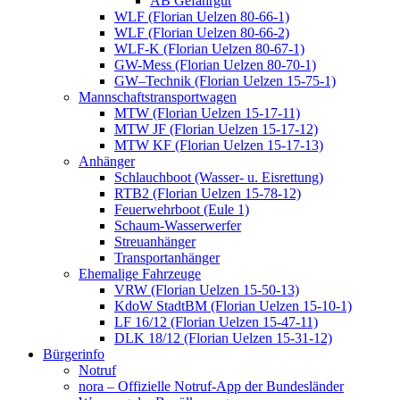
AB Gefahrgut
WLF (Florian Uelzen 80-66-1)
WLF (Florian Uelzen 80-66-2)
WLF-K (Florian Uelzen 80-67-1)
GW-Mess (Florian Uelzen 80-70-1)
GW–Technik (Florian Uelzen 15-75-1)
Mannschaftstransportwagen
MTW (Florian Uelzen 15-17-11)
MTW JF (Florian Uelzen 15-17-12)
MTW KF (Florian Uelzen 15-17-13)
Anhänger
Schlauchboot (Wasser- u. Eisrettung)
RTB2 (Florian Uelzen 15-78-12)
Feuerwehrboot (Eule 1)
Schaum-Wasserwerfer
Streuanhänger
Transportanhänger
Ehemalige Fahrzeuge
VRW (Florian Uelzen 15-50-13)
KdoW StadtBM (Florian Uelzen 15-10-1)
LF 16/12 (Florian Uelzen 15-47-11)
DLK 18/12 (Florian Uelzen 15-31-12)
Bürgerinfo
Notruf
nora – Offizielle Notruf-App der Bundesländer