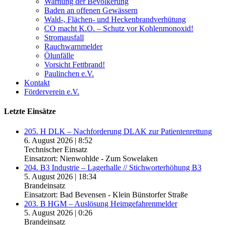
Warnung der Bevölkerung
Baden an offenen Gewässern
Wald-, Flächen- und Heckenbrandverhütung
CO macht K.O. – Schutz vor Kohlenmonoxid!
Stromausfall
Rauchwarnmelder
Ölunfälle
Vorsicht Fettbrand!
Paulinchen e.V.
Kontakt
Förderverein e.V.
Letzte Einsätze
205. H DLK – Nachforderung DLAK zur Patientenrettung
6. August 2026
|
8:52
Technischer Einsatz
Einsatzort: Nienwohlde - Zum Sowelaken
204. B3 Industrie – Lagerhalle // Stichworterhöhung B3
5. August 2026
|
18:34
Brandeinsatz
Einsatzort: Bad Bevensen - Klein Bünstorfer Straße
203. B HGM – Auslösung Heimgefahrenmelder
5. August 2026
|
0:26
Brandeinsatz