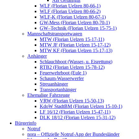
AB Gefahrgut
WLF (Florian Uelzen 80-66-1)
WLF (Florian Uelzen 80-66-2)
WLF-K (Florian Uelzen 80-67-1)
GW-Mess (Florian Uelzen 80-70-1)
GW–Technik (Florian Uelzen 15-75-1)
Mannschaftstransportwagen
MTW (Florian Uelzen 15-17-11)
MTW JF (Florian Uelzen 15-17-12)
MTW KF (Florian Uelzen 15-17-13)
Anhänger
Schlauchboot (Wasser- u. Eisrettung)
RTB2 (Florian Uelzen 15-78-12)
Feuerwehrboot (Eule 1)
Schaum-Wasserwerfer
Streuanhänger
Transportanhänger
Ehemalige Fahrzeuge
VRW (Florian Uelzen 15-50-13)
KdoW StadtBM (Florian Uelzen 15-10-1)
LF 16/12 (Florian Uelzen 15-47-11)
DLK 18/12 (Florian Uelzen 15-31-12)
Bürgerinfo
Notruf
nora – Offizielle Notruf-App der Bundesländer