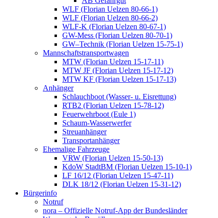
AB Gefahrgut
WLF (Florian Uelzen 80-66-1)
WLF (Florian Uelzen 80-66-2)
WLF-K (Florian Uelzen 80-67-1)
GW-Mess (Florian Uelzen 80-70-1)
GW–Technik (Florian Uelzen 15-75-1)
Mannschaftstransportwagen
MTW (Florian Uelzen 15-17-11)
MTW JF (Florian Uelzen 15-17-12)
MTW KF (Florian Uelzen 15-17-13)
Anhänger
Schlauchboot (Wasser- u. Eisrettung)
RTB2 (Florian Uelzen 15-78-12)
Feuerwehrboot (Eule 1)
Schaum-Wasserwerfer
Streuanhänger
Transportanhänger
Ehemalige Fahrzeuge
VRW (Florian Uelzen 15-50-13)
KdoW StadtBM (Florian Uelzen 15-10-1)
LF 16/12 (Florian Uelzen 15-47-11)
DLK 18/12 (Florian Uelzen 15-31-12)
Bürgerinfo
Notruf
nora – Offizielle Notruf-App der Bundesländer