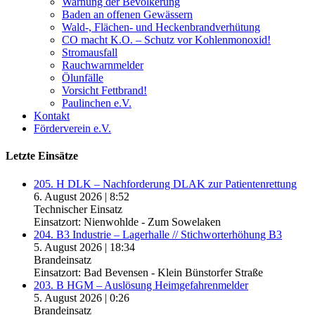
Warnung der Bevölkerung
Baden an offenen Gewässern
Wald-, Flächen- und Heckenbrandverhütung
CO macht K.O. – Schutz vor Kohlenmonoxid!
Stromausfall
Rauchwarnmelder
Ölunfälle
Vorsicht Fettbrand!
Paulinchen e.V.
Kontakt
Förderverein e.V.
Letzte Einsätze
205. H DLK – Nachforderung DLAK zur Patientenrettung
6. August 2026
|
8:52
Technischer Einsatz
Einsatzort: Nienwohlde - Zum Sowelaken
204. B3 Industrie – Lagerhalle // Stichworterhöhung B3
5. August 2026
|
18:34
Brandeinsatz
Einsatzort: Bad Bevensen - Klein Bünstorfer Straße
203. B HGM – Auslösung Heimgefahrenmelder
5. August 2026
|
0:26
Brandeinsatz