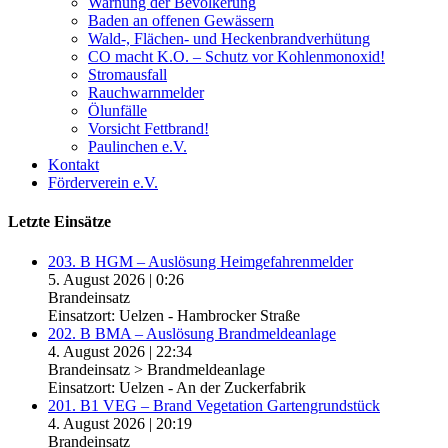
Warnung der Bevölkerung
Baden an offenen Gewässern
Wald-, Flächen- und Heckenbrandverhütung
CO macht K.O. – Schutz vor Kohlenmonoxid!
Stromausfall
Rauchwarnmelder
Ölunfälle
Vorsicht Fettbrand!
Paulinchen e.V.
Kontakt
Förderverein e.V.
Letzte Einsätze
203. B HGM – Auslösung Heimgefahrenmelder
5. August 2026
|
0:26
Brandeinsatz
Einsatzort: Uelzen - Hambrocker Straße
202. B BMA – Auslösung Brandmeldeanlage
4. August 2026
|
22:34
Brandeinsatz > Brandmeldeanlage
Einsatzort: Uelzen - An der Zuckerfabrik
201. B1 VEG – Brand Vegetation Gartengrundstück
4. August 2026
|
20:19
Brandeinsatz