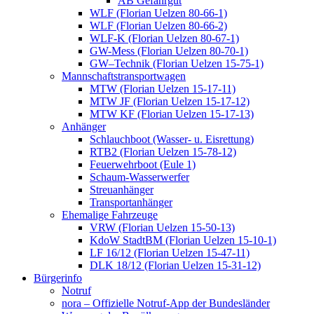
AB Gefahrgut
WLF (Florian Uelzen 80-66-1)
WLF (Florian Uelzen 80-66-2)
WLF-K (Florian Uelzen 80-67-1)
GW-Mess (Florian Uelzen 80-70-1)
GW–Technik (Florian Uelzen 15-75-1)
Mannschaftstransportwagen
MTW (Florian Uelzen 15-17-11)
MTW JF (Florian Uelzen 15-17-12)
MTW KF (Florian Uelzen 15-17-13)
Anhänger
Schlauchboot (Wasser- u. Eisrettung)
RTB2 (Florian Uelzen 15-78-12)
Feuerwehrboot (Eule 1)
Schaum-Wasserwerfer
Streuanhänger
Transportanhänger
Ehemalige Fahrzeuge
VRW (Florian Uelzen 15-50-13)
KdoW StadtBM (Florian Uelzen 15-10-1)
LF 16/12 (Florian Uelzen 15-47-11)
DLK 18/12 (Florian Uelzen 15-31-12)
Bürgerinfo
Notruf
nora – Offizielle Notruf-App der Bundesländer