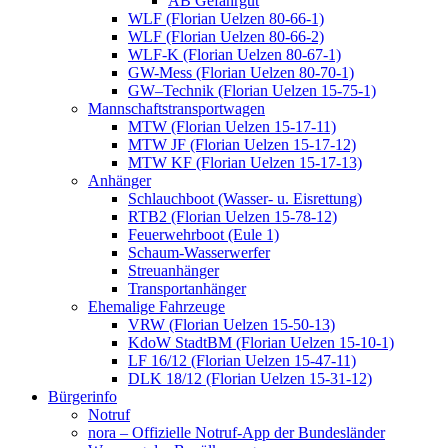
AB Gefahrgut
WLF (Florian Uelzen 80-66-1)
WLF (Florian Uelzen 80-66-2)
WLF-K (Florian Uelzen 80-67-1)
GW-Mess (Florian Uelzen 80-70-1)
GW–Technik (Florian Uelzen 15-75-1)
Mannschaftstransportwagen
MTW (Florian Uelzen 15-17-11)
MTW JF (Florian Uelzen 15-17-12)
MTW KF (Florian Uelzen 15-17-13)
Anhänger
Schlauchboot (Wasser- u. Eisrettung)
RTB2 (Florian Uelzen 15-78-12)
Feuerwehrboot (Eule 1)
Schaum-Wasserwerfer
Streuanhänger
Transportanhänger
Ehemalige Fahrzeuge
VRW (Florian Uelzen 15-50-13)
KdoW StadtBM (Florian Uelzen 15-10-1)
LF 16/12 (Florian Uelzen 15-47-11)
DLK 18/12 (Florian Uelzen 15-31-12)
Bürgerinfo
Notruf
nora – Offizielle Notruf-App der Bundesländer