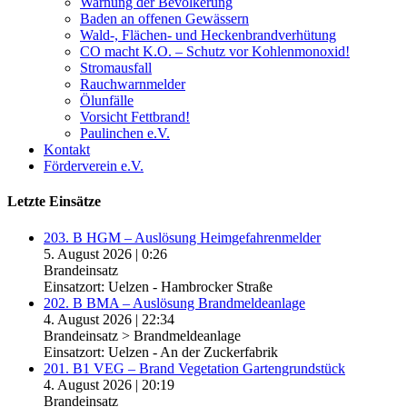
Warnung der Bevölkerung
Baden an offenen Gewässern
Wald-, Flächen- und Heckenbrandverhütung
CO macht K.O. – Schutz vor Kohlenmonoxid!
Stromausfall
Rauchwarnmelder
Ölunfälle
Vorsicht Fettbrand!
Paulinchen e.V.
Kontakt
Förderverein e.V.
Letzte Einsätze
203. B HGM – Auslösung Heimgefahrenmelder
5. August 2026
|
0:26
Brandeinsatz
Einsatzort: Uelzen - Hambrocker Straße
202. B BMA – Auslösung Brandmeldeanlage
4. August 2026
|
22:34
Brandeinsatz > Brandmeldeanlage
Einsatzort: Uelzen - An der Zuckerfabrik
201. B1 VEG – Brand Vegetation Gartengrundstück
4. August 2026
|
20:19
Brandeinsatz