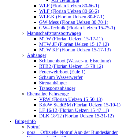
AB Gefahrgut
WLF (Florian Uelzen 80-66-1)
WLF (Florian Uelzen 80-66-2)
WLF-K (Florian Uelzen 80-67-1)
GW-Mess (Florian Uelzen 80-70-1)
GW–Technik (Florian Uelzen 15-75-1)
Mannschaftstransportwagen
MTW (Florian Uelzen 15-17-11)
MTW JF (Florian Uelzen 15-17-12)
MTW KF (Florian Uelzen 15-17-13)
Anhänger
Schlauchboot (Wasser- u. Eisrettung)
RTB2 (Florian Uelzen 15-78-12)
Feuerwehrboot (Eule 1)
Schaum-Wasserwerfer
Streuanhänger
Transportanhänger
Ehemalige Fahrzeuge
VRW (Florian Uelzen 15-50-13)
KdoW StadtBM (Florian Uelzen 15-10-1)
LF 16/12 (Florian Uelzen 15-47-11)
DLK 18/12 (Florian Uelzen 15-31-12)
Bürgerinfo
Notruf
nora – Offizielle Notruf-App der Bundesländer