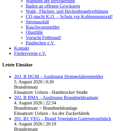
Warnung der Bevölkerung
Baden an offenen Gewässern
Wald-, Flächen- und Heckenbrandverhütung
CO macht K.O. – Schutz vor Kohlenmonoxid!
Stromausfall
Rauchwarnmelder
Ölunfälle
Vorsicht Fettbrand!
Paulinchen e.V.
Kontakt
Förderverein e.V.
Letzte Einsätze
203. B HGM – Auslösung Heimgefahrenmelder
5. August 2026
|
0:26
Brandeinsatz
Einsatzort: Uelzen - Hambrocker Straße
202. B BMA – Auslösung Brandmeldeanlage
4. August 2026
|
22:34
Brandeinsatz > Brandmeldeanlage
Einsatzort: Uelzen - An der Zuckerfabrik
201. B1 VEG – Brand Vegetation Gartengrundstück
4. August 2026
|
20:19
Brandeinsatz