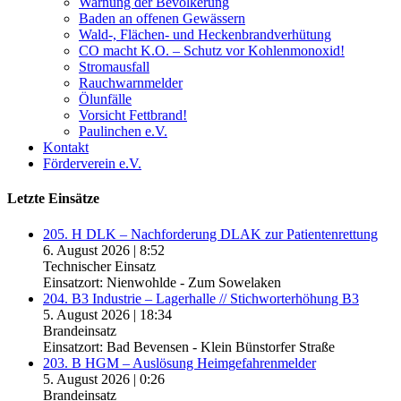
Warnung der Bevölkerung
Baden an offenen Gewässern
Wald-, Flächen- und Heckenbrandverhütung
CO macht K.O. – Schutz vor Kohlenmonoxid!
Stromausfall
Rauchwarnmelder
Ölunfälle
Vorsicht Fettbrand!
Paulinchen e.V.
Kontakt
Förderverein e.V.
Letzte Einsätze
205. H DLK – Nachforderung DLAK zur Patientenrettung
6. August 2026
|
8:52
Technischer Einsatz
Einsatzort: Nienwohlde - Zum Sowelaken
204. B3 Industrie – Lagerhalle // Stichworterhöhung B3
5. August 2026
|
18:34
Brandeinsatz
Einsatzort: Bad Bevensen - Klein Bünstorfer Straße
203. B HGM – Auslösung Heimgefahrenmelder
5. August 2026
|
0:26
Brandeinsatz