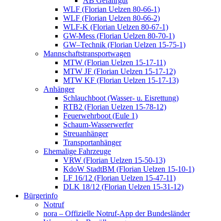
AB Gefahrgut
WLF (Florian Uelzen 80-66-1)
WLF (Florian Uelzen 80-66-2)
WLF-K (Florian Uelzen 80-67-1)
GW-Mess (Florian Uelzen 80-70-1)
GW–Technik (Florian Uelzen 15-75-1)
Mannschaftstransportwagen
MTW (Florian Uelzen 15-17-11)
MTW JF (Florian Uelzen 15-17-12)
MTW KF (Florian Uelzen 15-17-13)
Anhänger
Schlauchboot (Wasser- u. Eisrettung)
RTB2 (Florian Uelzen 15-78-12)
Feuerwehrboot (Eule 1)
Schaum-Wasserwerfer
Streuanhänger
Transportanhänger
Ehemalige Fahrzeuge
VRW (Florian Uelzen 15-50-13)
KdoW StadtBM (Florian Uelzen 15-10-1)
LF 16/12 (Florian Uelzen 15-47-11)
DLK 18/12 (Florian Uelzen 15-31-12)
Bürgerinfo
Notruf
nora – Offizielle Notruf-App der Bundesländer