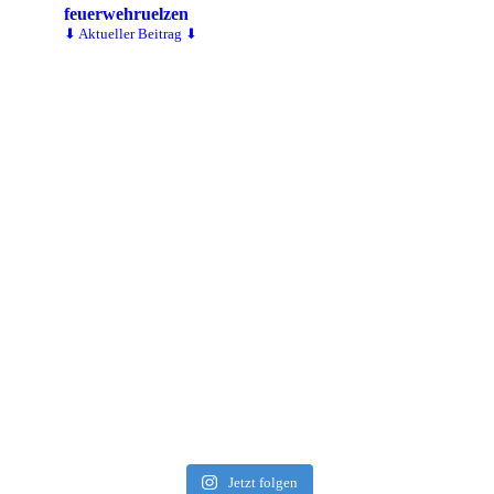
feuerwehruelzen
⬇ Aktueller Beitrag ⬇
Jetzt folgen