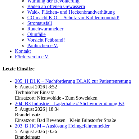
Warnung der Bevölkerung
Baden an offenen Gewässern
Wald-, Flächen- und Heckenbrandverhütung
CO macht K.O. – Schutz vor Kohlenmonoxid!
Stromausfall
Rauchwarnmelder
Ölunfälle
Vorsicht Fettbrand!
Paulinchen e.V.
Kontakt
Förderverein e.V.
Letzte Einsätze
205. H DLK – Nachforderung DLAK zur Patientenrettung
6. August 2026
|
8:52
Technischer Einsatz
Einsatzort: Nienwohlde - Zum Sowelaken
204. B3 Industrie – Lagerhalle // Stichworterhöhung B3
5. August 2026
|
18:34
Brandeinsatz
Einsatzort: Bad Bevensen - Klein Bünstorfer Straße
203. B HGM – Auslösung Heimgefahrenmelder
5. August 2026
|
0:26
Brandeinsatz