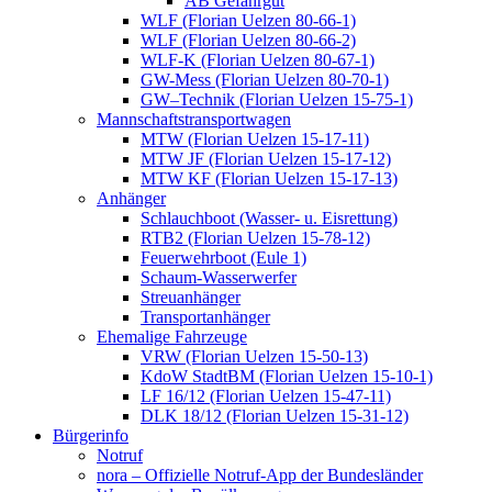
AB Gefahrgut
WLF (Florian Uelzen 80-66-1)
WLF (Florian Uelzen 80-66-2)
WLF-K (Florian Uelzen 80-67-1)
GW-Mess (Florian Uelzen 80-70-1)
GW–Technik (Florian Uelzen 15-75-1)
Mannschaftstransportwagen
MTW (Florian Uelzen 15-17-11)
MTW JF (Florian Uelzen 15-17-12)
MTW KF (Florian Uelzen 15-17-13)
Anhänger
Schlauchboot (Wasser- u. Eisrettung)
RTB2 (Florian Uelzen 15-78-12)
Feuerwehrboot (Eule 1)
Schaum-Wasserwerfer
Streuanhänger
Transportanhänger
Ehemalige Fahrzeuge
VRW (Florian Uelzen 15-50-13)
KdoW StadtBM (Florian Uelzen 15-10-1)
LF 16/12 (Florian Uelzen 15-47-11)
DLK 18/12 (Florian Uelzen 15-31-12)
Bürgerinfo
Notruf
nora – Offizielle Notruf-App der Bundesländer