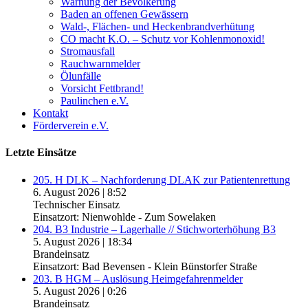
Warnung der Bevölkerung
Baden an offenen Gewässern
Wald-, Flächen- und Heckenbrandverhütung
CO macht K.O. – Schutz vor Kohlenmonoxid!
Stromausfall
Rauchwarnmelder
Ölunfälle
Vorsicht Fettbrand!
Paulinchen e.V.
Kontakt
Förderverein e.V.
Letzte Einsätze
205. H DLK – Nachforderung DLAK zur Patientenrettung
6. August 2026
|
8:52
Technischer Einsatz
Einsatzort: Nienwohlde - Zum Sowelaken
204. B3 Industrie – Lagerhalle // Stichworterhöhung B3
5. August 2026
|
18:34
Brandeinsatz
Einsatzort: Bad Bevensen - Klein Bünstorfer Straße
203. B HGM – Auslösung Heimgefahrenmelder
5. August 2026
|
0:26
Brandeinsatz