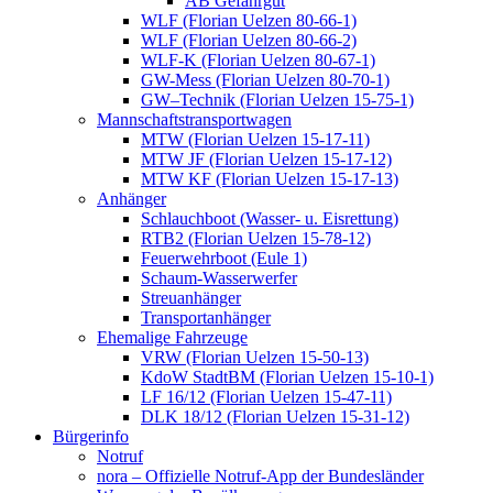
AB Gefahrgut
WLF (Florian Uelzen 80-66-1)
WLF (Florian Uelzen 80-66-2)
WLF-K (Florian Uelzen 80-67-1)
GW-Mess (Florian Uelzen 80-70-1)
GW–Technik (Florian Uelzen 15-75-1)
Mannschaftstransportwagen
MTW (Florian Uelzen 15-17-11)
MTW JF (Florian Uelzen 15-17-12)
MTW KF (Florian Uelzen 15-17-13)
Anhänger
Schlauchboot (Wasser- u. Eisrettung)
RTB2 (Florian Uelzen 15-78-12)
Feuerwehrboot (Eule 1)
Schaum-Wasserwerfer
Streuanhänger
Transportanhänger
Ehemalige Fahrzeuge
VRW (Florian Uelzen 15-50-13)
KdoW StadtBM (Florian Uelzen 15-10-1)
LF 16/12 (Florian Uelzen 15-47-11)
DLK 18/12 (Florian Uelzen 15-31-12)
Bürgerinfo
Notruf
nora – Offizielle Notruf-App der Bundesländer