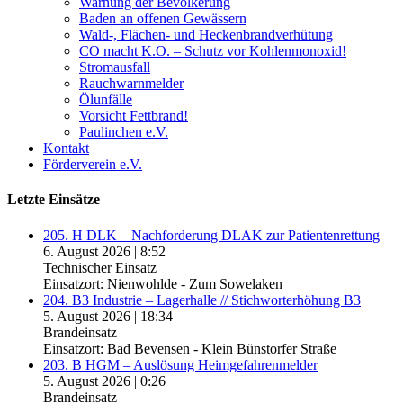
Warnung der Bevölkerung
Baden an offenen Gewässern
Wald-, Flächen- und Heckenbrandverhütung
CO macht K.O. – Schutz vor Kohlenmonoxid!
Stromausfall
Rauchwarnmelder
Ölunfälle
Vorsicht Fettbrand!
Paulinchen e.V.
Kontakt
Förderverein e.V.
Letzte Einsätze
205. H DLK – Nachforderung DLAK zur Patientenrettung
6. August 2026
|
8:52
Technischer Einsatz
Einsatzort: Nienwohlde - Zum Sowelaken
204. B3 Industrie – Lagerhalle // Stichworterhöhung B3
5. August 2026
|
18:34
Brandeinsatz
Einsatzort: Bad Bevensen - Klein Bünstorfer Straße
203. B HGM – Auslösung Heimgefahrenmelder
5. August 2026
|
0:26
Brandeinsatz