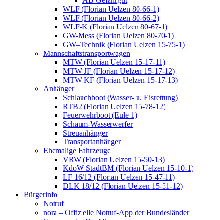
AB Gefahrgut
WLF (Florian Uelzen 80-66-1)
WLF (Florian Uelzen 80-66-2)
WLF-K (Florian Uelzen 80-67-1)
GW-Mess (Florian Uelzen 80-70-1)
GW–Technik (Florian Uelzen 15-75-1)
Mannschaftstransportwagen
MTW (Florian Uelzen 15-17-11)
MTW JF (Florian Uelzen 15-17-12)
MTW KF (Florian Uelzen 15-17-13)
Anhänger
Schlauchboot (Wasser- u. Eisrettung)
RTB2 (Florian Uelzen 15-78-12)
Feuerwehrboot (Eule 1)
Schaum-Wasserwerfer
Streuanhänger
Transportanhänger
Ehemalige Fahrzeuge
VRW (Florian Uelzen 15-50-13)
KdoW StadtBM (Florian Uelzen 15-10-1)
LF 16/12 (Florian Uelzen 15-47-11)
DLK 18/12 (Florian Uelzen 15-31-12)
Bürgerinfo
Notruf
nora – Offizielle Notruf-App der Bundesländer