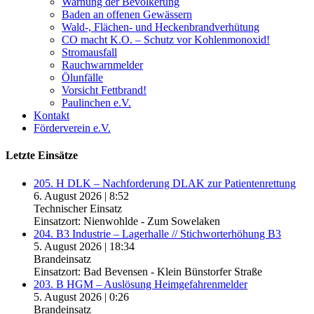
Warnung der Bevölkerung
Baden an offenen Gewässern
Wald-, Flächen- und Heckenbrandverhütung
CO macht K.O. – Schutz vor Kohlenmonoxid!
Stromausfall
Rauchwarnmelder
Ölunfälle
Vorsicht Fettbrand!
Paulinchen e.V.
Kontakt
Förderverein e.V.
Letzte Einsätze
205. H DLK – Nachforderung DLAK zur Patientenrettung
6. August 2026
|
8:52
Technischer Einsatz
Einsatzort: Nienwohlde - Zum Sowelaken
204. B3 Industrie – Lagerhalle // Stichworterhöhung B3
5. August 2026
|
18:34
Brandeinsatz
Einsatzort: Bad Bevensen - Klein Bünstorfer Straße
203. B HGM – Auslösung Heimgefahrenmelder
5. August 2026
|
0:26
Brandeinsatz