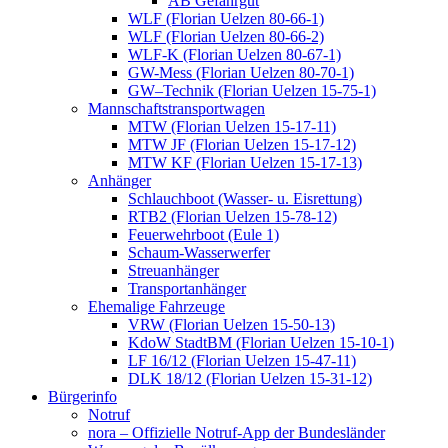
AB Gefahrgut
WLF (Florian Uelzen 80-66-1)
WLF (Florian Uelzen 80-66-2)
WLF-K (Florian Uelzen 80-67-1)
GW-Mess (Florian Uelzen 80-70-1)
GW–Technik (Florian Uelzen 15-75-1)
Mannschaftstransportwagen
MTW (Florian Uelzen 15-17-11)
MTW JF (Florian Uelzen 15-17-12)
MTW KF (Florian Uelzen 15-17-13)
Anhänger
Schlauchboot (Wasser- u. Eisrettung)
RTB2 (Florian Uelzen 15-78-12)
Feuerwehrboot (Eule 1)
Schaum-Wasserwerfer
Streuanhänger
Transportanhänger
Ehemalige Fahrzeuge
VRW (Florian Uelzen 15-50-13)
KdoW StadtBM (Florian Uelzen 15-10-1)
LF 16/12 (Florian Uelzen 15-47-11)
DLK 18/12 (Florian Uelzen 15-31-12)
Bürgerinfo
Notruf
nora – Offizielle Notruf-App der Bundesländer