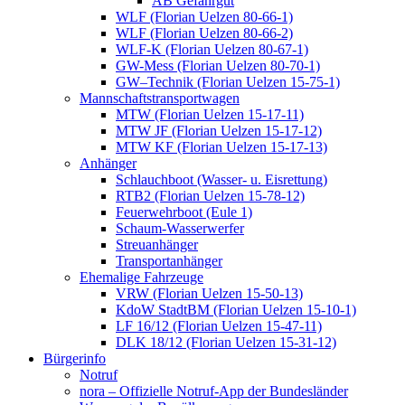
AB Gefahrgut
WLF (Florian Uelzen 80-66-1)
WLF (Florian Uelzen 80-66-2)
WLF-K (Florian Uelzen 80-67-1)
GW-Mess (Florian Uelzen 80-70-1)
GW–Technik (Florian Uelzen 15-75-1)
Mannschaftstransportwagen
MTW (Florian Uelzen 15-17-11)
MTW JF (Florian Uelzen 15-17-12)
MTW KF (Florian Uelzen 15-17-13)
Anhänger
Schlauchboot (Wasser- u. Eisrettung)
RTB2 (Florian Uelzen 15-78-12)
Feuerwehrboot (Eule 1)
Schaum-Wasserwerfer
Streuanhänger
Transportanhänger
Ehemalige Fahrzeuge
VRW (Florian Uelzen 15-50-13)
KdoW StadtBM (Florian Uelzen 15-10-1)
LF 16/12 (Florian Uelzen 15-47-11)
DLK 18/12 (Florian Uelzen 15-31-12)
Bürgerinfo
Notruf
nora – Offizielle Notruf-App der Bundesländer