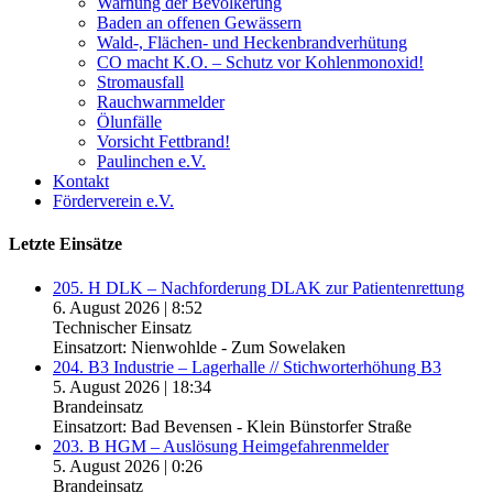
Warnung der Bevölkerung
Baden an offenen Gewässern
Wald-, Flächen- und Heckenbrandverhütung
CO macht K.O. – Schutz vor Kohlenmonoxid!
Stromausfall
Rauchwarnmelder
Ölunfälle
Vorsicht Fettbrand!
Paulinchen e.V.
Kontakt
Förderverein e.V.
Letzte Einsätze
205. H DLK – Nachforderung DLAK zur Patientenrettung
6. August 2026
|
8:52
Technischer Einsatz
Einsatzort: Nienwohlde - Zum Sowelaken
204. B3 Industrie – Lagerhalle // Stichworterhöhung B3
5. August 2026
|
18:34
Brandeinsatz
Einsatzort: Bad Bevensen - Klein Bünstorfer Straße
203. B HGM – Auslösung Heimgefahrenmelder
5. August 2026
|
0:26
Brandeinsatz