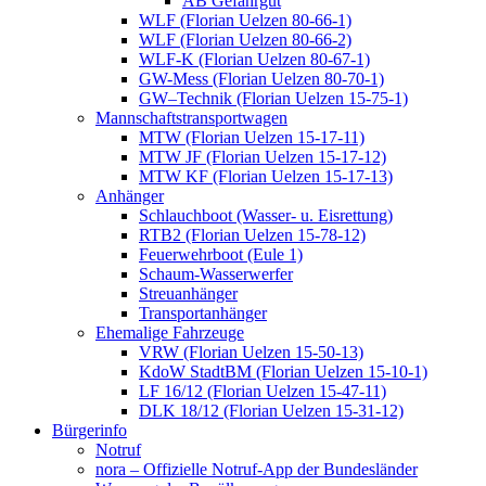
AB Gefahrgut
WLF (Florian Uelzen 80-66-1)
WLF (Florian Uelzen 80-66-2)
WLF-K (Florian Uelzen 80-67-1)
GW-Mess (Florian Uelzen 80-70-1)
GW–Technik (Florian Uelzen 15-75-1)
Mannschaftstransportwagen
MTW (Florian Uelzen 15-17-11)
MTW JF (Florian Uelzen 15-17-12)
MTW KF (Florian Uelzen 15-17-13)
Anhänger
Schlauchboot (Wasser- u. Eisrettung)
RTB2 (Florian Uelzen 15-78-12)
Feuerwehrboot (Eule 1)
Schaum-Wasserwerfer
Streuanhänger
Transportanhänger
Ehemalige Fahrzeuge
VRW (Florian Uelzen 15-50-13)
KdoW StadtBM (Florian Uelzen 15-10-1)
LF 16/12 (Florian Uelzen 15-47-11)
DLK 18/12 (Florian Uelzen 15-31-12)
Bürgerinfo
Notruf
nora – Offizielle Notruf-App der Bundesländer