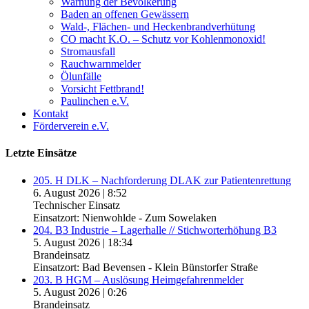
Warnung der Bevölkerung
Baden an offenen Gewässern
Wald-, Flächen- und Heckenbrandverhütung
CO macht K.O. – Schutz vor Kohlenmonoxid!
Stromausfall
Rauchwarnmelder
Ölunfälle
Vorsicht Fettbrand!
Paulinchen e.V.
Kontakt
Förderverein e.V.
Letzte Einsätze
205. H DLK – Nachforderung DLAK zur Patientenrettung
6. August 2026
|
8:52
Technischer Einsatz
Einsatzort: Nienwohlde - Zum Sowelaken
204. B3 Industrie – Lagerhalle // Stichworterhöhung B3
5. August 2026
|
18:34
Brandeinsatz
Einsatzort: Bad Bevensen - Klein Bünstorfer Straße
203. B HGM – Auslösung Heimgefahrenmelder
5. August 2026
|
0:26
Brandeinsatz