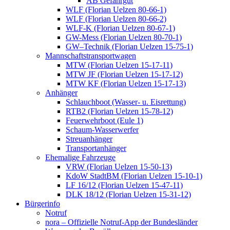
AB Gefahrgut
WLF (Florian Uelzen 80-66-1)
WLF (Florian Uelzen 80-66-2)
WLF-K (Florian Uelzen 80-67-1)
GW-Mess (Florian Uelzen 80-70-1)
GW–Technik (Florian Uelzen 15-75-1)
Mannschaftstransportwagen
MTW (Florian Uelzen 15-17-11)
MTW JF (Florian Uelzen 15-17-12)
MTW KF (Florian Uelzen 15-17-13)
Anhänger
Schlauchboot (Wasser- u. Eisrettung)
RTB2 (Florian Uelzen 15-78-12)
Feuerwehrboot (Eule 1)
Schaum-Wasserwerfer
Streuanhänger
Transportanhänger
Ehemalige Fahrzeuge
VRW (Florian Uelzen 15-50-13)
KdoW StadtBM (Florian Uelzen 15-10-1)
LF 16/12 (Florian Uelzen 15-47-11)
DLK 18/12 (Florian Uelzen 15-31-12)
Bürgerinfo
Notruf
nora – Offizielle Notruf-App der Bundesländer