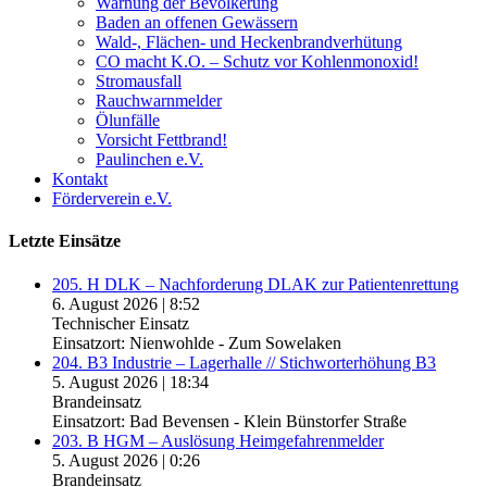
Warnung der Bevölkerung
Baden an offenen Gewässern
Wald-, Flächen- und Heckenbrandverhütung
CO macht K.O. – Schutz vor Kohlenmonoxid!
Stromausfall
Rauchwarnmelder
Ölunfälle
Vorsicht Fettbrand!
Paulinchen e.V.
Kontakt
Förderverein e.V.
Letzte Einsätze
205. H DLK – Nachforderung DLAK zur Patientenrettung
6. August 2026
|
8:52
Technischer Einsatz
Einsatzort: Nienwohlde - Zum Sowelaken
204. B3 Industrie – Lagerhalle // Stichworterhöhung B3
5. August 2026
|
18:34
Brandeinsatz
Einsatzort: Bad Bevensen - Klein Bünstorfer Straße
203. B HGM – Auslösung Heimgefahrenmelder
5. August 2026
|
0:26
Brandeinsatz