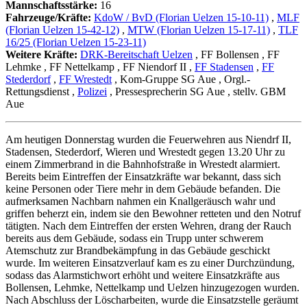
Mannschaftsstärke:
16
Fahrzeuge/Kräfte:
KdoW / BvD (Florian Uelzen 15-10-11)
,
MLF
(Florian Uelzen 15-42-12)
,
MTW (Florian Uelzen 15-17-11)
,
TLF
16/25 (Florian Uelzen 15-23-11)
Weitere Kräfte:
DRK-Bereitschaft Uelzen
, FF Bollensen
, FF
Lehmke
, FF Nettelkamp
, FF Niendorf II
,
FF Stadensen
,
FF
Stederdorf
,
FF Wrestedt
, Kom-Gruppe SG Aue
, Orgl.-
Rettungsdienst
,
Polizei
, Pressesprecherin SG Aue
, stellv. GBM
Aue
Am heutigen Donnerstag wurden die Feuerwehren aus Niendrf II,
Stadensen, Stederdorf, Wieren und Wrestedt gegen 13.20 Uhr zu
einem Zimmerbrand in die Bahnhofstraße in Wrestedt alarmiert.
Bereits beim Eintreffen der Einsatzkräfte war bekannt, dass sich
keine Personen oder Tiere mehr in dem Gebäude befanden. Die
aufmerksamen Nachbarn nahmen ein Knallgeräusch wahr und
griffen beherzt ein, indem sie den Bewohner retteten und den Notruf
tätigten. Nach dem Eintreffen der ersten Wehren, drang der Rauch
bereits aus dem Gebäude, sodass ein Trupp unter schwerem
Atemschutz zur Brandbekämpfung in das Gebäude geschickt
wurde. Im weiteren Einsatzverlauf kam es zu einer Durchzündung,
sodass das Alarmstichwort erhöht und weitere Einsatzkräfte aus
Bollensen, Lehmke, Nettelkamp und Uelzen hinzugezogen wurden.
Nach Abschluss der Löscharbeiten, wurde die Einsatzstelle geräumt