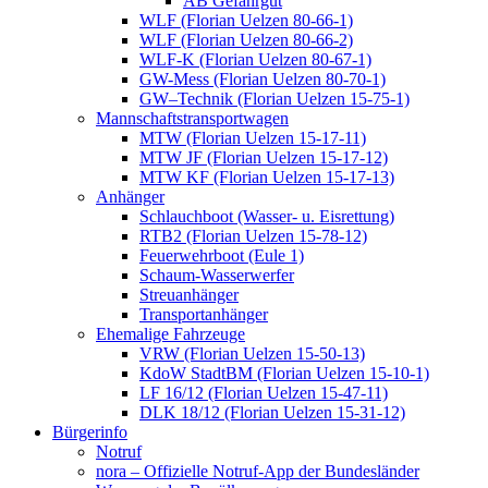
AB Gefahrgut
WLF (Florian Uelzen 80-66-1)
WLF (Florian Uelzen 80-66-2)
WLF-K (Florian Uelzen 80-67-1)
GW-Mess (Florian Uelzen 80-70-1)
GW–Technik (Florian Uelzen 15-75-1)
Mannschaftstransportwagen
MTW (Florian Uelzen 15-17-11)
MTW JF (Florian Uelzen 15-17-12)
MTW KF (Florian Uelzen 15-17-13)
Anhänger
Schlauchboot (Wasser- u. Eisrettung)
RTB2 (Florian Uelzen 15-78-12)
Feuerwehrboot (Eule 1)
Schaum-Wasserwerfer
Streuanhänger
Transportanhänger
Ehemalige Fahrzeuge
VRW (Florian Uelzen 15-50-13)
KdoW StadtBM (Florian Uelzen 15-10-1)
LF 16/12 (Florian Uelzen 15-47-11)
DLK 18/12 (Florian Uelzen 15-31-12)
Bürgerinfo
Notruf
nora – Offizielle Notruf-App der Bundesländer