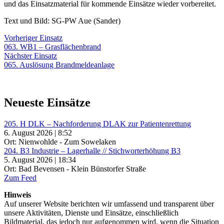
und das Einsatzmaterial für kommende Einsätze wieder vorbereitet.
Text und Bild: SG-PW Aue (Sander)
Beitragsnavigation
Vorheriger
Vorheriger Einsatz
Einsatz:
063. WB1 – Grasflächenbrand
Nächster
Nächster Einsatz
Einsatz:
065. Auslösung Brandmeldeanlage
Neueste Einsätze
205. H DLK – Nachforderung DLAK zur Patientenrettung
6. August 2026 | 8:52
Ort: Nienwohlde - Zum Sowelaken
204. B3 Industrie – Lagerhalle // Stichworterhöhung B3
5. August 2026 | 18:34
Ort: Bad Bevensen - Klein Bünstorfer Straße
Zum Feed
Hinweis
Auf unserer Website berichten wir umfassend und transparent über
unsere Aktivitäten, Dienste und Einsätze, einschließlich
Bildmaterial, das jedoch nur aufgenommen wird, wenn die Situation