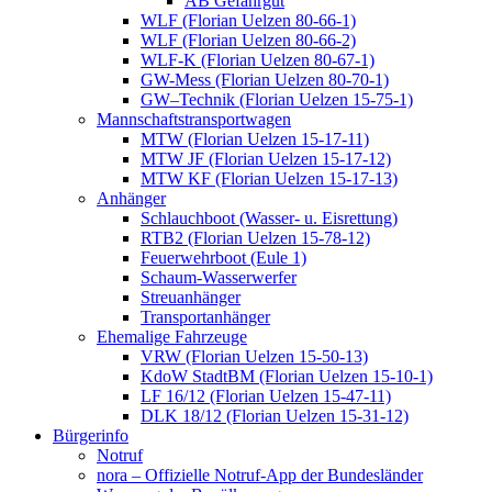
AB Gefahrgut
WLF (Florian Uelzen 80-66-1)
WLF (Florian Uelzen 80-66-2)
WLF-K (Florian Uelzen 80-67-1)
GW-Mess (Florian Uelzen 80-70-1)
GW–Technik (Florian Uelzen 15-75-1)
Mannschaftstransportwagen
MTW (Florian Uelzen 15-17-11)
MTW JF (Florian Uelzen 15-17-12)
MTW KF (Florian Uelzen 15-17-13)
Anhänger
Schlauchboot (Wasser- u. Eisrettung)
RTB2 (Florian Uelzen 15-78-12)
Feuerwehrboot (Eule 1)
Schaum-Wasserwerfer
Streuanhänger
Transportanhänger
Ehemalige Fahrzeuge
VRW (Florian Uelzen 15-50-13)
KdoW StadtBM (Florian Uelzen 15-10-1)
LF 16/12 (Florian Uelzen 15-47-11)
DLK 18/12 (Florian Uelzen 15-31-12)
Bürgerinfo
Notruf
nora – Offizielle Notruf-App der Bundesländer