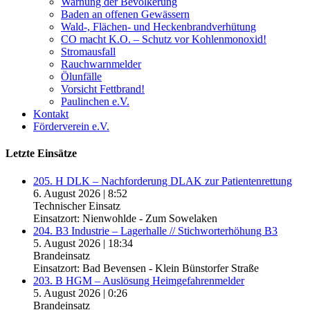
Warnung der Bevölkerung
Baden an offenen Gewässern
Wald-, Flächen- und Heckenbrandverhütung
CO macht K.O. – Schutz vor Kohlenmonoxid!
Stromausfall
Rauchwarnmelder
Ölunfälle
Vorsicht Fettbrand!
Paulinchen e.V.
Kontakt
Förderverein e.V.
Letzte Einsätze
205. H DLK – Nachforderung DLAK zur Patientenrettung
6. August 2026
|
8:52
Technischer Einsatz
Einsatzort: Nienwohlde - Zum Sowelaken
204. B3 Industrie – Lagerhalle // Stichworterhöhung B3
5. August 2026
|
18:34
Brandeinsatz
Einsatzort: Bad Bevensen - Klein Bünstorfer Straße
203. B HGM – Auslösung Heimgefahrenmelder
5. August 2026
|
0:26
Brandeinsatz