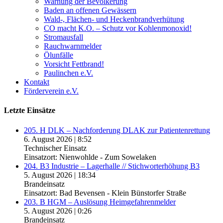
Warnung der Bevölkerung
Baden an offenen Gewässern
Wald-, Flächen- und Heckenbrandverhütung
CO macht K.O. – Schutz vor Kohlenmonoxid!
Stromausfall
Rauchwarnmelder
Ölunfälle
Vorsicht Fettbrand!
Paulinchen e.V.
Kontakt
Förderverein e.V.
Letzte Einsätze
205. H DLK – Nachforderung DLAK zur Patientenrettung
6. August 2026
|
8:52
Technischer Einsatz
Einsatzort: Nienwohlde - Zum Sowelaken
204. B3 Industrie – Lagerhalle // Stichworterhöhung B3
5. August 2026
|
18:34
Brandeinsatz
Einsatzort: Bad Bevensen - Klein Bünstorfer Straße
203. B HGM – Auslösung Heimgefahrenmelder
5. August 2026
|
0:26
Brandeinsatz