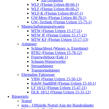
AB Gefahrgut
WLF (Florian Uelzen 80-66-1)
WLF (Florian Uelzen 80-66-2)
WLF-K (Florian Uelzen 80-67-1)
GW-Mess (Florian Uelzen 80-70-1)
GW–Technik (Florian Uelzen 15-75-1)
Mannschaftstransportwagen
MTW (Florian Uelzen 15-17-11)
MTW JF (Florian Uelzen 15-17-12)
MTW KF (Florian Uelzen 15-17-13)
Anhänger
Schlauchboot (Wasser- u. Eisrettung)
RTB2 (Florian Uelzen 15-78-12)
Feuerwehrboot (Eule 1)
Schaum-Wasserwerfer
Streuanhänger
Transportanhänger
Ehemalige Fahrzeuge
VRW (Florian Uelzen 15-50-13)
KdoW StadtBM (Florian Uelzen 15-10-1)
LF 16/12 (Florian Uelzen 15-47-11)
DLK 18/12 (Florian Uelzen 15-31-12)
Bürgerinfo
Notruf
nora – Offizielle Notruf-App der Bundesländer