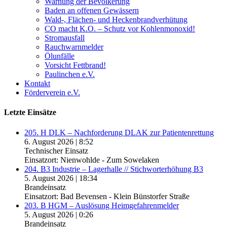
Warnung der Bevölkerung
Baden an offenen Gewässern
Wald-, Flächen- und Heckenbrandverhütung
CO macht K.O. – Schutz vor Kohlenmonoxid!
Stromausfall
Rauchwarnmelder
Ölunfälle
Vorsicht Fettbrand!
Paulinchen e.V.
Kontakt
Förderverein e.V.
Letzte Einsätze
205. H DLK – Nachforderung DLAK zur Patientenrettung
6. August 2026
|
8:52
Technischer Einsatz
Einsatzort: Nienwohlde - Zum Sowelaken
204. B3 Industrie – Lagerhalle // Stichworterhöhung B3
5. August 2026
|
18:34
Brandeinsatz
Einsatzort: Bad Bevensen - Klein Bünstorfer Straße
203. B HGM – Auslösung Heimgefahrenmelder
5. August 2026
|
0:26
Brandeinsatz