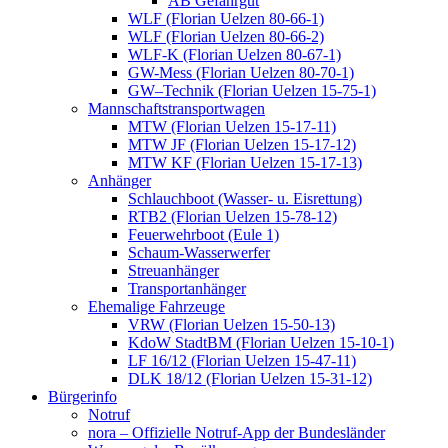
AB Gefahrgut
WLF (Florian Uelzen 80-66-1)
WLF (Florian Uelzen 80-66-2)
WLF-K (Florian Uelzen 80-67-1)
GW-Mess (Florian Uelzen 80-70-1)
GW–Technik (Florian Uelzen 15-75-1)
Mannschaftstransportwagen
MTW (Florian Uelzen 15-17-11)
MTW JF (Florian Uelzen 15-17-12)
MTW KF (Florian Uelzen 15-17-13)
Anhänger
Schlauchboot (Wasser- u. Eisrettung)
RTB2 (Florian Uelzen 15-78-12)
Feuerwehrboot (Eule 1)
Schaum-Wasserwerfer
Streuanhänger
Transportanhänger
Ehemalige Fahrzeuge
VRW (Florian Uelzen 15-50-13)
KdoW StadtBM (Florian Uelzen 15-10-1)
LF 16/12 (Florian Uelzen 15-47-11)
DLK 18/12 (Florian Uelzen 15-31-12)
Bürgerinfo
Notruf
nora – Offizielle Notruf-App der Bundesländer