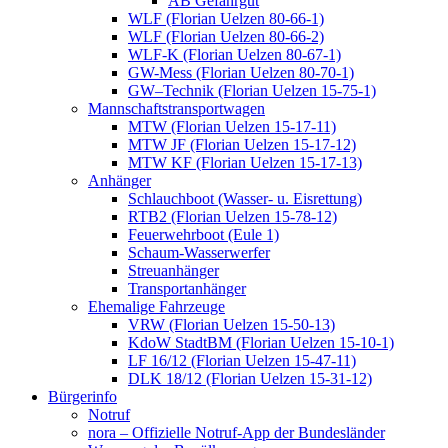
AB Gefahrgut
WLF (Florian Uelzen 80-66-1)
WLF (Florian Uelzen 80-66-2)
WLF-K (Florian Uelzen 80-67-1)
GW-Mess (Florian Uelzen 80-70-1)
GW–Technik (Florian Uelzen 15-75-1)
Mannschaftstransportwagen
MTW (Florian Uelzen 15-17-11)
MTW JF (Florian Uelzen 15-17-12)
MTW KF (Florian Uelzen 15-17-13)
Anhänger
Schlauchboot (Wasser- u. Eisrettung)
RTB2 (Florian Uelzen 15-78-12)
Feuerwehrboot (Eule 1)
Schaum-Wasserwerfer
Streuanhänger
Transportanhänger
Ehemalige Fahrzeuge
VRW (Florian Uelzen 15-50-13)
KdoW StadtBM (Florian Uelzen 15-10-1)
LF 16/12 (Florian Uelzen 15-47-11)
DLK 18/12 (Florian Uelzen 15-31-12)
Bürgerinfo
Notruf
nora – Offizielle Notruf-App der Bundesländer