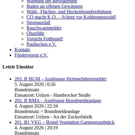
Warnung der Bevölkerung
Baden an offenen Gewässern
Wald-, Flächen- und Heckenbrandverhütung
CO macht K.O. – Schutz vor Kohlenmonoxid!
Stromausfall
Rauchwarnmelder
Ölunfälle
Vorsicht Fettbrand!
Paulinchen e.V.
Kontakt
Förderverein e.V.
Letzte Einsätze
203. B HGM – Auslösung Heimgefahrenmelder
5. August 2026
|
0:26
Brandeinsatz
Einsatzort: Uelzen - Hambrocker Straße
202. B BMA – Auslösung Brandmeldeanlage
4. August 2026
|
22:34
Brandeinsatz > Brandmeldeanlage
Einsatzort: Uelzen - An der Zuckerfabrik
201. B1 VEG – Brand Vegetation Gartengrundstück
4. August 2026
|
20:19
Brandeinsatz