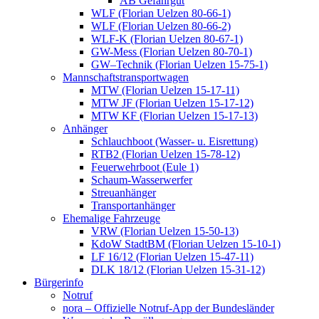
AB Gefahrgut
WLF (Florian Uelzen 80-66-1)
WLF (Florian Uelzen 80-66-2)
WLF-K (Florian Uelzen 80-67-1)
GW-Mess (Florian Uelzen 80-70-1)
GW–Technik (Florian Uelzen 15-75-1)
Mannschaftstransportwagen
MTW (Florian Uelzen 15-17-11)
MTW JF (Florian Uelzen 15-17-12)
MTW KF (Florian Uelzen 15-17-13)
Anhänger
Schlauchboot (Wasser- u. Eisrettung)
RTB2 (Florian Uelzen 15-78-12)
Feuerwehrboot (Eule 1)
Schaum-Wasserwerfer
Streuanhänger
Transportanhänger
Ehemalige Fahrzeuge
VRW (Florian Uelzen 15-50-13)
KdoW StadtBM (Florian Uelzen 15-10-1)
LF 16/12 (Florian Uelzen 15-47-11)
DLK 18/12 (Florian Uelzen 15-31-12)
Bürgerinfo
Notruf
nora – Offizielle Notruf-App der Bundesländer