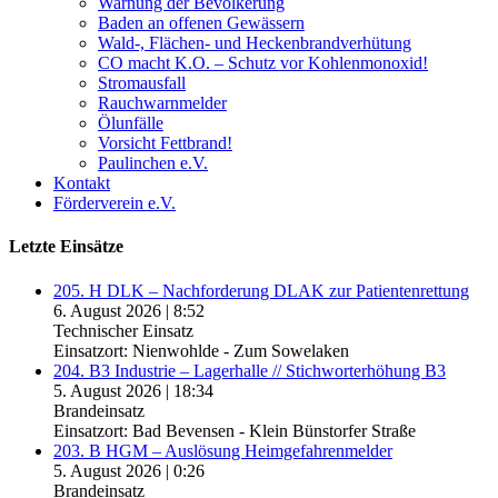
Warnung der Bevölkerung
Baden an offenen Gewässern
Wald-, Flächen- und Heckenbrandverhütung
CO macht K.O. – Schutz vor Kohlenmonoxid!
Stromausfall
Rauchwarnmelder
Ölunfälle
Vorsicht Fettbrand!
Paulinchen e.V.
Kontakt
Förderverein e.V.
Letzte Einsätze
205. H DLK – Nachforderung DLAK zur Patientenrettung
6. August 2026
|
8:52
Technischer Einsatz
Einsatzort: Nienwohlde - Zum Sowelaken
204. B3 Industrie – Lagerhalle // Stichworterhöhung B3
5. August 2026
|
18:34
Brandeinsatz
Einsatzort: Bad Bevensen - Klein Bünstorfer Straße
203. B HGM – Auslösung Heimgefahrenmelder
5. August 2026
|
0:26
Brandeinsatz