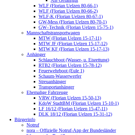
AB Gefahrgut
WLF (Florian Uelzen 80-66-1)
WLF (Florian Uelzen 80-66-2)
WLF-K (Florian Uelzen 80-67-1)
GW-Mess (Florian Uelzen 80-70-1)
GW–Technik (Florian Uelzen 15-75-1)
Mannschaftstransportwagen
MTW (Florian Uelzen 15-17-11)
MTW JF (Florian Uelzen 15-17-12)
MTW KF (Florian Uelzen 15-17-13)
Anhänger
Schlauchboot (Wasser- u. Eisrettung)
RTB2 (Florian Uelzen 15-78-12)
Feuerwehrboot (Eule 1)
Schaum-Wasserwerfer
Streuanhänger
Transportanhänger
Ehemalige Fahrzeuge
VRW (Florian Uelzen 15-50-13)
KdoW StadtBM (Florian Uelzen 15-10-1)
LF 16/12 (Florian Uelzen 15-47-11)
DLK 18/12 (Florian Uelzen 15-31-12)
Bürgerinfo
Notruf
nora – Offizielle Notruf-App der Bundesländer