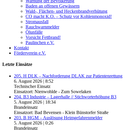
Warnung der Bevölkerung
Baden an offenen Gewässern
Wald-, Flächen- und Heckenbrandverhütung
CO macht K.O. – Schutz vor Kohlenmonoxid!
Stromausfall
Rauchwarnmelder
Ölunfälle
Vorsicht Fettbrand!
Paulinchen e.V.
Kontakt
Förderverein e.V.
Letzte Einsätze
205. H DLK – Nachforderung DLAK zur Patientenrettung
6. August 2026
|
8:52
Technischer Einsatz
Einsatzort: Nienwohlde - Zum Sowelaken
204. B3 Industrie – Lagerhalle // Stichworterhöhung B3
5. August 2026
|
18:34
Brandeinsatz
Einsatzort: Bad Bevensen - Klein Bünstorfer Straße
203. B HGM – Auslösung Heimgefahrenmelder
5. August 2026
|
0:26
Brandeinsatz