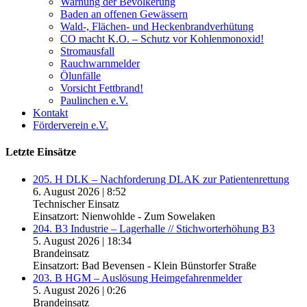
Warnung der Bevölkerung
Baden an offenen Gewässern
Wald-, Flächen- und Heckenbrandverhütung
CO macht K.O. – Schutz vor Kohlenmonoxid!
Stromausfall
Rauchwarnmelder
Ölunfälle
Vorsicht Fettbrand!
Paulinchen e.V.
Kontakt
Förderverein e.V.
Letzte Einsätze
205. H DLK – Nachforderung DLAK zur Patientenrettung
6. August 2026
|
8:52
Technischer Einsatz
Einsatzort: Nienwohlde - Zum Sowelaken
204. B3 Industrie – Lagerhalle // Stichworterhöhung B3
5. August 2026
|
18:34
Brandeinsatz
Einsatzort: Bad Bevensen - Klein Bünstorfer Straße
203. B HGM – Auslösung Heimgefahrenmelder
5. August 2026
|
0:26
Brandeinsatz