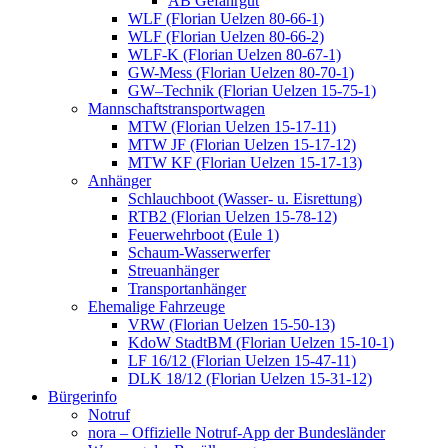
AB Gefahrgut
WLF (Florian Uelzen 80-66-1)
WLF (Florian Uelzen 80-66-2)
WLF-K (Florian Uelzen 80-67-1)
GW-Mess (Florian Uelzen 80-70-1)
GW–Technik (Florian Uelzen 15-75-1)
Mannschaftstransportwagen
MTW (Florian Uelzen 15-17-11)
MTW JF (Florian Uelzen 15-17-12)
MTW KF (Florian Uelzen 15-17-13)
Anhänger
Schlauchboot (Wasser- u. Eisrettung)
RTB2 (Florian Uelzen 15-78-12)
Feuerwehrboot (Eule 1)
Schaum-Wasserwerfer
Streuanhänger
Transportanhänger
Ehemalige Fahrzeuge
VRW (Florian Uelzen 15-50-13)
KdoW StadtBM (Florian Uelzen 15-10-1)
LF 16/12 (Florian Uelzen 15-47-11)
DLK 18/12 (Florian Uelzen 15-31-12)
Bürgerinfo
Notruf
nora – Offizielle Notruf-App der Bundesländer