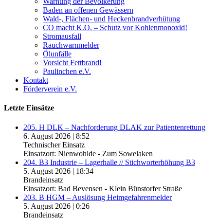
Warnung der Bevölkerung
Baden an offenen Gewässern
Wald-, Flächen- und Heckenbrandverhütung
CO macht K.O. – Schutz vor Kohlenmonoxid!
Stromausfall
Rauchwarnmelder
Ölunfälle
Vorsicht Fettbrand!
Paulinchen e.V.
Kontakt
Förderverein e.V.
Letzte Einsätze
205. H DLK – Nachforderung DLAK zur Patientenrettung
6. August 2026
|
8:52
Technischer Einsatz
Einsatzort: Nienwohlde - Zum Sowelaken
204. B3 Industrie – Lagerhalle // Stichworterhöhung B3
5. August 2026
|
18:34
Brandeinsatz
Einsatzort: Bad Bevensen - Klein Bünstorfer Straße
203. B HGM – Auslösung Heimgefahrenmelder
5. August 2026
|
0:26
Brandeinsatz