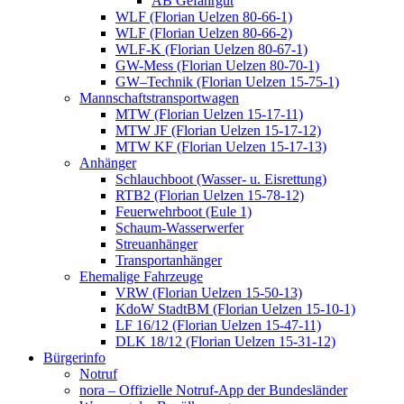
AB Gefahrgut
WLF (Florian Uelzen 80-66-1)
WLF (Florian Uelzen 80-66-2)
WLF-K (Florian Uelzen 80-67-1)
GW-Mess (Florian Uelzen 80-70-1)
GW–Technik (Florian Uelzen 15-75-1)
Mannschaftstransportwagen
MTW (Florian Uelzen 15-17-11)
MTW JF (Florian Uelzen 15-17-12)
MTW KF (Florian Uelzen 15-17-13)
Anhänger
Schlauchboot (Wasser- u. Eisrettung)
RTB2 (Florian Uelzen 15-78-12)
Feuerwehrboot (Eule 1)
Schaum-Wasserwerfer
Streuanhänger
Transportanhänger
Ehemalige Fahrzeuge
VRW (Florian Uelzen 15-50-13)
KdoW StadtBM (Florian Uelzen 15-10-1)
LF 16/12 (Florian Uelzen 15-47-11)
DLK 18/12 (Florian Uelzen 15-31-12)
Bürgerinfo
Notruf
nora – Offizielle Notruf-App der Bundesländer