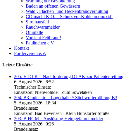
Warnung der Bevölkerung
Baden an offenen Gewässern
Wald-, Flächen- und Heckenbrandverhütung
CO macht K.O. – Schutz vor Kohlenmonoxid!
Stromausfall
Rauchwarnmelder
Ölunfälle
Vorsicht Fettbrand!
Paulinchen e.V.
Kontakt
Förderverein e.V.
Letzte Einsätze
205. H DLK – Nachforderung DLAK zur Patientenrettung
6. August 2026
|
8:52
Technischer Einsatz
Einsatzort: Nienwohlde - Zum Sowelaken
204. B3 Industrie – Lagerhalle // Stichworterhöhung B3
5. August 2026
|
18:34
Brandeinsatz
Einsatzort: Bad Bevensen - Klein Bünstorfer Straße
203. B HGM – Auslösung Heimgefahrenmelder
5. August 2026
|
0:26
Brandeinsatz