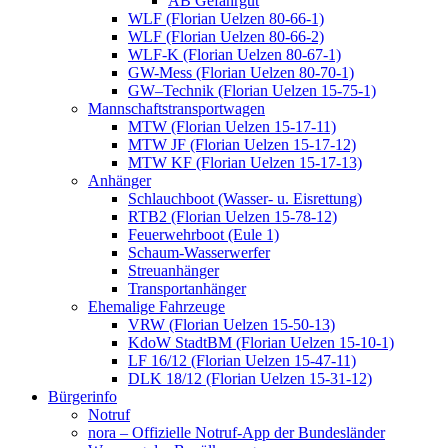
AB Gefahrgut
WLF (Florian Uelzen 80-66-1)
WLF (Florian Uelzen 80-66-2)
WLF-K (Florian Uelzen 80-67-1)
GW-Mess (Florian Uelzen 80-70-1)
GW–Technik (Florian Uelzen 15-75-1)
Mannschaftstransportwagen
MTW (Florian Uelzen 15-17-11)
MTW JF (Florian Uelzen 15-17-12)
MTW KF (Florian Uelzen 15-17-13)
Anhänger
Schlauchboot (Wasser- u. Eisrettung)
RTB2 (Florian Uelzen 15-78-12)
Feuerwehrboot (Eule 1)
Schaum-Wasserwerfer
Streuanhänger
Transportanhänger
Ehemalige Fahrzeuge
VRW (Florian Uelzen 15-50-13)
KdoW StadtBM (Florian Uelzen 15-10-1)
LF 16/12 (Florian Uelzen 15-47-11)
DLK 18/12 (Florian Uelzen 15-31-12)
Bürgerinfo
Notruf
nora – Offizielle Notruf-App der Bundesländer