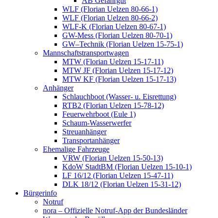
AB Gefahrgut
WLF (Florian Uelzen 80-66-1)
WLF (Florian Uelzen 80-66-2)
WLF-K (Florian Uelzen 80-67-1)
GW-Mess (Florian Uelzen 80-70-1)
GW–Technik (Florian Uelzen 15-75-1)
Mannschaftstransportwagen
MTW (Florian Uelzen 15-17-11)
MTW JF (Florian Uelzen 15-17-12)
MTW KF (Florian Uelzen 15-17-13)
Anhänger
Schlauchboot (Wasser- u. Eisrettung)
RTB2 (Florian Uelzen 15-78-12)
Feuerwehrboot (Eule 1)
Schaum-Wasserwerfer
Streuanhänger
Transportanhänger
Ehemalige Fahrzeuge
VRW (Florian Uelzen 15-50-13)
KdoW StadtBM (Florian Uelzen 15-10-1)
LF 16/12 (Florian Uelzen 15-47-11)
DLK 18/12 (Florian Uelzen 15-31-12)
Bürgerinfo
Notruf
nora – Offizielle Notruf-App der Bundesländer