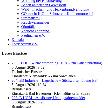
Warnung der Bevölkerung
Baden an offenen Gewässern
Wald-, Flächen- und Heckenbrandverhütung
CO macht K.O. – Schutz vor Kohlenmonoxid!
Stromausfall
Rauchwarnmelder
Ölunfälle
Vorsicht Fettbrand!
Paulinchen e.V.
Kontakt
Förderverein e.V.
Letzte Einsätze
205. H DLK – Nachforderung DLAK zur Patientenrettung
6. August 2026
|
8:52
Technischer Einsatz
Einsatzort: Nienwohlde - Zum Sowelaken
204. B3 Industrie – Lagerhalle // Stichworterhöhung B3
5. August 2026
|
18:34
Brandeinsatz
Einsatzort: Bad Bevensen - Klein Bünstorfer Straße
203. B HGM – Auslösung Heimgefahrenmelder
5. August 2026
|
0:26
Brandeinsatz