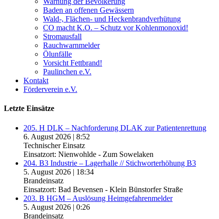
Warnung der Bevölkerung
Baden an offenen Gewässern
Wald-, Flächen- und Heckenbrandverhütung
CO macht K.O. – Schutz vor Kohlenmonoxid!
Stromausfall
Rauchwarnmelder
Ölunfälle
Vorsicht Fettbrand!
Paulinchen e.V.
Kontakt
Förderverein e.V.
Letzte Einsätze
205. H DLK – Nachforderung DLAK zur Patientenrettung
6. August 2026
|
8:52
Technischer Einsatz
Einsatzort: Nienwohlde - Zum Sowelaken
204. B3 Industrie – Lagerhalle // Stichworterhöhung B3
5. August 2026
|
18:34
Brandeinsatz
Einsatzort: Bad Bevensen - Klein Bünstorfer Straße
203. B HGM – Auslösung Heimgefahrenmelder
5. August 2026
|
0:26
Brandeinsatz