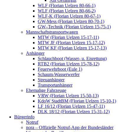
AB Gefahrgut
WLF (Florian Uelzen 80-66-1)
WLF (Florian Uelzen 80-66-2)
WLF-K (Florian Uelzen 80-67-1)
GW-Mess (Florian Uelzen 80-70-1)
GW–Technik (Florian Uelzen 15-75-1)
Mannschaftstransportwagen
MTW (Florian Uelzen 15-17-11)
MTW JF (Florian Uelzen 15-17-12)
MTW KF (Florian Uelzen 15-17-13)
Anhänger
Schlauchboot (Wasser- u. Eisrettung)
RTB2 (Florian Uelzen 15-78-12)
Feuerwehrboot (Eule 1)
Schaum-Wasserwerfer
Streuanhänger
Transportanhänger
Ehemalige Fahrzeuge
VRW (Florian Uelzen 15-50-13)
KdoW StadtBM (Florian Uelzen 15-10-1)
LF 16/12 (Florian Uelzen 15-47-11)
DLK 18/12 (Florian Uelzen 15-31-12)
Bürgerinfo
Notruf
nora – Offizielle Notruf-App der Bundesländer