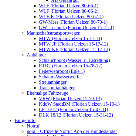
AB Gefahrgut
WLF (Florian Uelzen 80-66-1)
WLF (Florian Uelzen 80-66-2)
WLF-K (Florian Uelzen 80-67-1)
GW-Mess (Florian Uelzen 80-70-1)
GW–Technik (Florian Uelzen 15-75-1)
Mannschaftstransportwagen
MTW (Florian Uelzen 15-17-11)
MTW JF (Florian Uelzen 15-17-12)
MTW KF (Florian Uelzen 15-17-13)
Anhänger
Schlauchboot (Wasser- u. Eisrettung)
RTB2 (Florian Uelzen 15-78-12)
Feuerwehrboot (Eule 1)
Schaum-Wasserwerfer
Streuanhänger
Transportanhänger
Ehemalige Fahrzeuge
VRW (Florian Uelzen 15-50-13)
KdoW StadtBM (Florian Uelzen 15-10-1)
LF 16/12 (Florian Uelzen 15-47-11)
DLK 18/12 (Florian Uelzen 15-31-12)
Bürgerinfo
Notruf
nora – Offizielle Notruf-App der Bundesländer