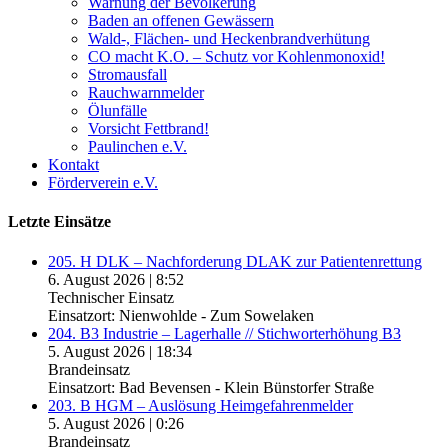
Warnung der Bevölkerung
Baden an offenen Gewässern
Wald-, Flächen- und Heckenbrandverhütung
CO macht K.O. – Schutz vor Kohlenmonoxid!
Stromausfall
Rauchwarnmelder
Ölunfälle
Vorsicht Fettbrand!
Paulinchen e.V.
Kontakt
Förderverein e.V.
Letzte Einsätze
205. H DLK – Nachforderung DLAK zur Patientenrettung
6. August 2026
|
8:52
Technischer Einsatz
Einsatzort: Nienwohlde - Zum Sowelaken
204. B3 Industrie – Lagerhalle // Stichworterhöhung B3
5. August 2026
|
18:34
Brandeinsatz
Einsatzort: Bad Bevensen - Klein Bünstorfer Straße
203. B HGM – Auslösung Heimgefahrenmelder
5. August 2026
|
0:26
Brandeinsatz