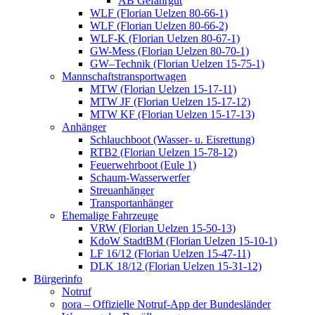
AB Gefahrgut
WLF (Florian Uelzen 80-66-1)
WLF (Florian Uelzen 80-66-2)
WLF-K (Florian Uelzen 80-67-1)
GW-Mess (Florian Uelzen 80-70-1)
GW–Technik (Florian Uelzen 15-75-1)
Mannschaftstransportwagen
MTW (Florian Uelzen 15-17-11)
MTW JF (Florian Uelzen 15-17-12)
MTW KF (Florian Uelzen 15-17-13)
Anhänger
Schlauchboot (Wasser- u. Eisrettung)
RTB2 (Florian Uelzen 15-78-12)
Feuerwehrboot (Eule 1)
Schaum-Wasserwerfer
Streuanhänger
Transportanhänger
Ehemalige Fahrzeuge
VRW (Florian Uelzen 15-50-13)
KdoW StadtBM (Florian Uelzen 15-10-1)
LF 16/12 (Florian Uelzen 15-47-11)
DLK 18/12 (Florian Uelzen 15-31-12)
Bürgerinfo
Notruf
nora – Offizielle Notruf-App der Bundesländer