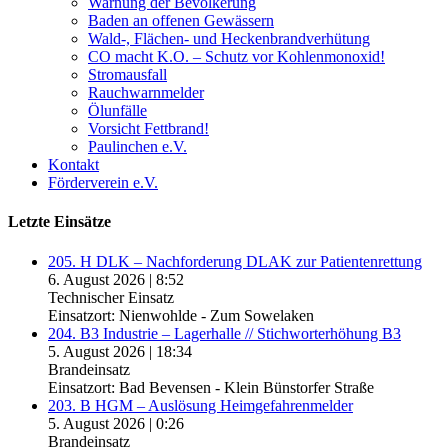
Warnung der Bevölkerung
Baden an offenen Gewässern
Wald-, Flächen- und Heckenbrandverhütung
CO macht K.O. – Schutz vor Kohlenmonoxid!
Stromausfall
Rauchwarnmelder
Ölunfälle
Vorsicht Fettbrand!
Paulinchen e.V.
Kontakt
Förderverein e.V.
Letzte Einsätze
205. H DLK – Nachforderung DLAK zur Patientenrettung
6. August 2026
|
8:52
Technischer Einsatz
Einsatzort: Nienwohlde - Zum Sowelaken
204. B3 Industrie – Lagerhalle // Stichworterhöhung B3
5. August 2026
|
18:34
Brandeinsatz
Einsatzort: Bad Bevensen - Klein Bünstorfer Straße
203. B HGM – Auslösung Heimgefahrenmelder
5. August 2026
|
0:26
Brandeinsatz