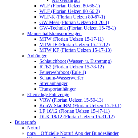
AB Gefahrgut
WLF (Florian Uelzen 80-66-1)
WLF (Florian Uelzen 80-66-2)
WLF-K (Florian Uelzen 80-67-1)
GW-Mess (Florian Uelzen 80-70-1)
GW–Technik (Florian Uelzen 15-75-1)
Mannschaftstransportwagen
MTW (Florian Uelzen 15-17-11)
MTW JF (Florian Uelzen 15-17-12)
MTW KF (Florian Uelzen 15-17-13)
Anhänger
Schlauchboot (Wasser- u. Eisrettung)
RTB2 (Florian Uelzen 15-78-12)
Feuerwehrboot (Eule 1)
Schaum-Wasserwerfer
Streuanhänger
Transportanhänger
Ehemalige Fahrzeuge
VRW (Florian Uelzen 15-50-13)
KdoW StadtBM (Florian Uelzen 15-10-1)
LF 16/12 (Florian Uelzen 15-47-11)
DLK 18/12 (Florian Uelzen 15-31-12)
Bürgerinfo
Notruf
nora – Offizielle Notruf-App der Bundesländer