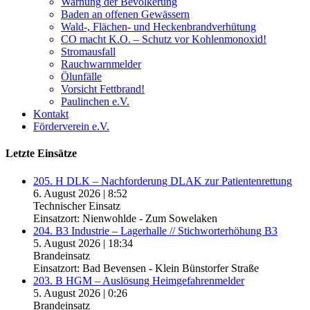
Warnung der Bevölkerung
Baden an offenen Gewässern
Wald-, Flächen- und Heckenbrandverhütung
CO macht K.O. – Schutz vor Kohlenmonoxid!
Stromausfall
Rauchwarnmelder
Ölunfälle
Vorsicht Fettbrand!
Paulinchen e.V.
Kontakt
Förderverein e.V.
Letzte Einsätze
205. H DLK – Nachforderung DLAK zur Patientenrettung
6. August 2026
|
8:52
Technischer Einsatz
Einsatzort: Nienwohlde - Zum Sowelaken
204. B3 Industrie – Lagerhalle // Stichworterhöhung B3
5. August 2026
|
18:34
Brandeinsatz
Einsatzort: Bad Bevensen - Klein Bünstorfer Straße
203. B HGM – Auslösung Heimgefahrenmelder
5. August 2026
|
0:26
Brandeinsatz