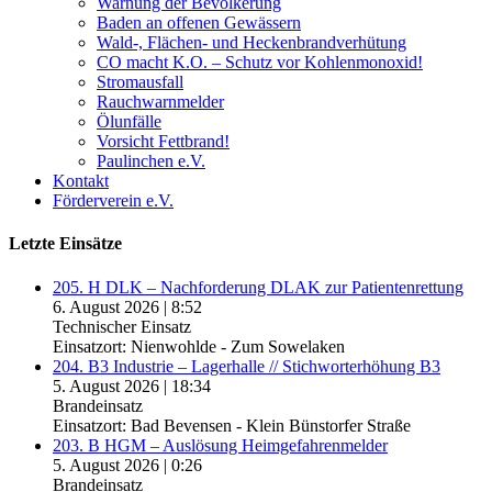
Warnung der Bevölkerung
Baden an offenen Gewässern
Wald-, Flächen- und Heckenbrandverhütung
CO macht K.O. – Schutz vor Kohlenmonoxid!
Stromausfall
Rauchwarnmelder
Ölunfälle
Vorsicht Fettbrand!
Paulinchen e.V.
Kontakt
Förderverein e.V.
Letzte Einsätze
205. H DLK – Nachforderung DLAK zur Patientenrettung
6. August 2026
|
8:52
Technischer Einsatz
Einsatzort: Nienwohlde - Zum Sowelaken
204. B3 Industrie – Lagerhalle // Stichworterhöhung B3
5. August 2026
|
18:34
Brandeinsatz
Einsatzort: Bad Bevensen - Klein Bünstorfer Straße
203. B HGM – Auslösung Heimgefahrenmelder
5. August 2026
|
0:26
Brandeinsatz