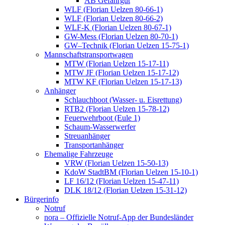
AB Gefahrgut
WLF (Florian Uelzen 80-66-1)
WLF (Florian Uelzen 80-66-2)
WLF-K (Florian Uelzen 80-67-1)
GW-Mess (Florian Uelzen 80-70-1)
GW–Technik (Florian Uelzen 15-75-1)
Mannschaftstransportwagen
MTW (Florian Uelzen 15-17-11)
MTW JF (Florian Uelzen 15-17-12)
MTW KF (Florian Uelzen 15-17-13)
Anhänger
Schlauchboot (Wasser- u. Eisrettung)
RTB2 (Florian Uelzen 15-78-12)
Feuerwehrboot (Eule 1)
Schaum-Wasserwerfer
Streuanhänger
Transportanhänger
Ehemalige Fahrzeuge
VRW (Florian Uelzen 15-50-13)
KdoW StadtBM (Florian Uelzen 15-10-1)
LF 16/12 (Florian Uelzen 15-47-11)
DLK 18/12 (Florian Uelzen 15-31-12)
Bürgerinfo
Notruf
nora – Offizielle Notruf-App der Bundesländer