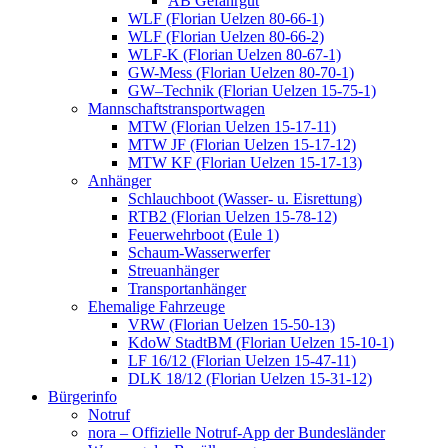
AB Gefahrgut
WLF (Florian Uelzen 80-66-1)
WLF (Florian Uelzen 80-66-2)
WLF-K (Florian Uelzen 80-67-1)
GW-Mess (Florian Uelzen 80-70-1)
GW–Technik (Florian Uelzen 15-75-1)
Mannschaftstransportwagen
MTW (Florian Uelzen 15-17-11)
MTW JF (Florian Uelzen 15-17-12)
MTW KF (Florian Uelzen 15-17-13)
Anhänger
Schlauchboot (Wasser- u. Eisrettung)
RTB2 (Florian Uelzen 15-78-12)
Feuerwehrboot (Eule 1)
Schaum-Wasserwerfer
Streuanhänger
Transportanhänger
Ehemalige Fahrzeuge
VRW (Florian Uelzen 15-50-13)
KdoW StadtBM (Florian Uelzen 15-10-1)
LF 16/12 (Florian Uelzen 15-47-11)
DLK 18/12 (Florian Uelzen 15-31-12)
Bürgerinfo
Notruf
nora – Offizielle Notruf-App der Bundesländer