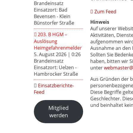
Brandeinsatz
Einsatzort: Bad
Zum Feed
Bevensen - Klein
Hinweis
Bünstorfer Straße
Auf unserer Websi
203. B HGM –
Aktivitäten, Dienst
Auslösung
aufgenommen wird, 
Heimgefahrenmelder
Ausnahme an den Pr
5. August 2026
|
0:26
Sollten Sie Bedenke
Brandeinsatz
haben, bitten wir 
Einsatzort: Uelzen -
unter
webmaster@f
Hambrocker Straße
Aus Gründen der b
personenbezogenen
Einsatzberichte-
Diese Begriffe gelt
Feed
Geschlechter. Dies
und beinhaltet kei
Mitglied
werden