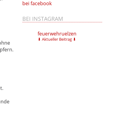
bei facebook
BEI INSTAGRAM
feuerwehruelzen
⬇ Aktueller Beitrag ⬇
 ohne
pfern.
t.
ünde