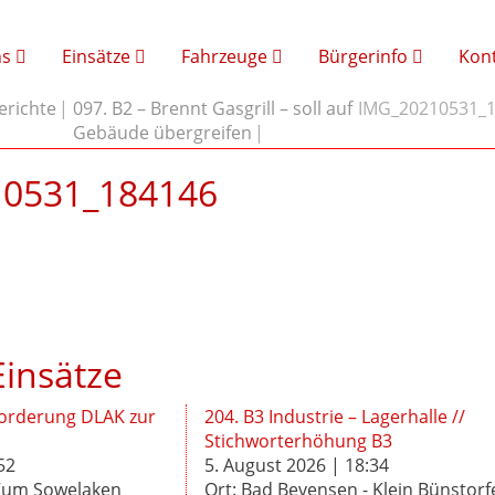
ns
Einsätze
Fahrzeuge
Bürgerinfo
Kon
erichte
097. B2 – Brennt Gasgrill – soll auf
IMG_20210531_
Gebäude übergreifen
0531_184146
insätze
forderung DLAK zur
204. B3 Industrie – Lagerhalle //
Stichworterhöhung B3
52
5. August 2026 | 18:34
 Zum Sowelaken
Ort: Bad Bevensen - Klein Bünstorf