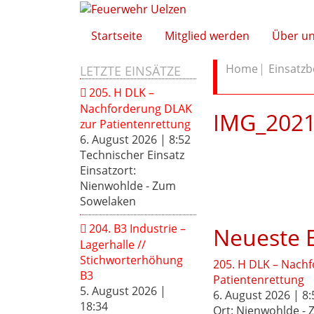
Startseite
Mitglied werden
Über u
Home
Einsatzb
LETZTE EINSÄTZE
205. H DLK –
Nachforderung DLAK
IMG_2021
zur Patientenrettung
6. August 2026
|
8:52
Technischer Einsatz
Einsatzort:
Nienwohlde - Zum
Sowelaken
204. B3 Industrie –
Neueste E
Lagerhalle //
Stichworterhöhung
205. H DLK – Nach
B3
Patientenrettung
5. August 2026
|
6. August 2026 | 8:
18:34
Ort: Nienwohlde -