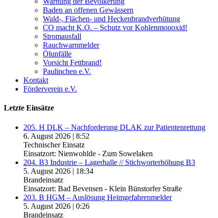
Warnung der Bevölkerung
Baden an offenen Gewässern
Wald-, Flächen- und Heckenbrandverhütung
CO macht K.O. – Schutz vor Kohlenmonoxid!
Stromausfall
Rauchwarnmelder
Ölunfälle
Vorsicht Fettbrand!
Paulinchen e.V.
Kontakt
Förderverein e.V.
Letzte Einsätze
205. H DLK – Nachforderung DLAK zur Patientenrettung
6. August 2026
|
8:52
Technischer Einsatz
Einsatzort: Nienwohlde - Zum Sowelaken
204. B3 Industrie – Lagerhalle // Stichworterhöhung B3
5. August 2026
|
18:34
Brandeinsatz
Einsatzort: Bad Bevensen - Klein Bünstorfer Straße
203. B HGM – Auslösung Heimgefahrenmelder
5. August 2026
|
0:26
Brandeinsatz