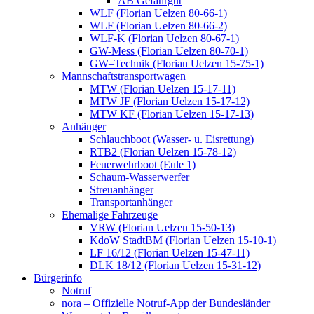
AB Gefahrgut
WLF (Florian Uelzen 80-66-1)
WLF (Florian Uelzen 80-66-2)
WLF-K (Florian Uelzen 80-67-1)
GW-Mess (Florian Uelzen 80-70-1)
GW–Technik (Florian Uelzen 15-75-1)
Mannschaftstransportwagen
MTW (Florian Uelzen 15-17-11)
MTW JF (Florian Uelzen 15-17-12)
MTW KF (Florian Uelzen 15-17-13)
Anhänger
Schlauchboot (Wasser- u. Eisrettung)
RTB2 (Florian Uelzen 15-78-12)
Feuerwehrboot (Eule 1)
Schaum-Wasserwerfer
Streuanhänger
Transportanhänger
Ehemalige Fahrzeuge
VRW (Florian Uelzen 15-50-13)
KdoW StadtBM (Florian Uelzen 15-10-1)
LF 16/12 (Florian Uelzen 15-47-11)
DLK 18/12 (Florian Uelzen 15-31-12)
Bürgerinfo
Notruf
nora – Offizielle Notruf-App der Bundesländer