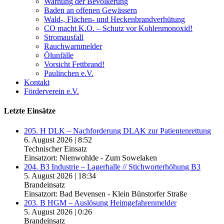
Warnung der Bevölkerung
Baden an offenen Gewässern
Wald-, Flächen- und Heckenbrandverhütung
CO macht K.O. – Schutz vor Kohlenmonoxid!
Stromausfall
Rauchwarnmelder
Ölunfälle
Vorsicht Fettbrand!
Paulinchen e.V.
Kontakt
Förderverein e.V.
Letzte Einsätze
205. H DLK – Nachforderung DLAK zur Patientenrettung
6. August 2026
|
8:52
Technischer Einsatz
Einsatzort: Nienwohlde - Zum Sowelaken
204. B3 Industrie – Lagerhalle // Stichworterhöhung B3
5. August 2026
|
18:34
Brandeinsatz
Einsatzort: Bad Bevensen - Klein Bünstorfer Straße
203. B HGM – Auslösung Heimgefahrenmelder
5. August 2026
|
0:26
Brandeinsatz