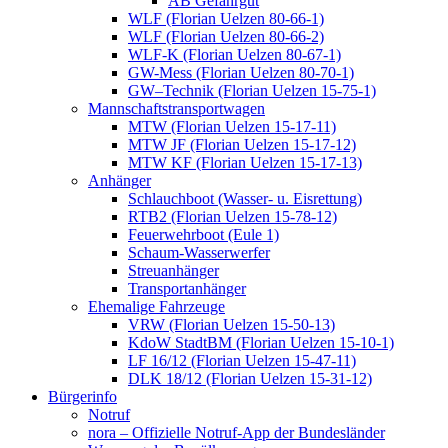
AB Gefahrgut
WLF (Florian Uelzen 80-66-1)
WLF (Florian Uelzen 80-66-2)
WLF-K (Florian Uelzen 80-67-1)
GW-Mess (Florian Uelzen 80-70-1)
GW–Technik (Florian Uelzen 15-75-1)
Mannschaftstransportwagen
MTW (Florian Uelzen 15-17-11)
MTW JF (Florian Uelzen 15-17-12)
MTW KF (Florian Uelzen 15-17-13)
Anhänger
Schlauchboot (Wasser- u. Eisrettung)
RTB2 (Florian Uelzen 15-78-12)
Feuerwehrboot (Eule 1)
Schaum-Wasserwerfer
Streuanhänger
Transportanhänger
Ehemalige Fahrzeuge
VRW (Florian Uelzen 15-50-13)
KdoW StadtBM (Florian Uelzen 15-10-1)
LF 16/12 (Florian Uelzen 15-47-11)
DLK 18/12 (Florian Uelzen 15-31-12)
Bürgerinfo
Notruf
nora – Offizielle Notruf-App der Bundesländer