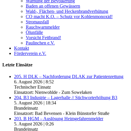
Warnung der Bevölkerung
Baden an offenen Gewässern
Wald-, Flächen- und Heckenbrandverhütung
CO macht K.O. – Schutz vor Kohlenmonoxid!
Stromausfall
Rauchwarnmelder
Ölunfälle
Vorsicht Fettbrand!
Paulinchen e.V.
Kontakt
Förderverein e.V.
Letzte Einsätze
205. H DLK – Nachforderung DLAK zur Patientenrettung
6. August 2026
|
8:52
Technischer Einsatz
Einsatzort: Nienwohlde - Zum Sowelaken
204. B3 Industrie – Lagerhalle // Stichworterhöhung B3
5. August 2026
|
18:34
Brandeinsatz
Einsatzort: Bad Bevensen - Klein Bünstorfer Straße
203. B HGM – Auslösung Heimgefahrenmelder
5. August 2026
|
0:26
Brandeinsatz