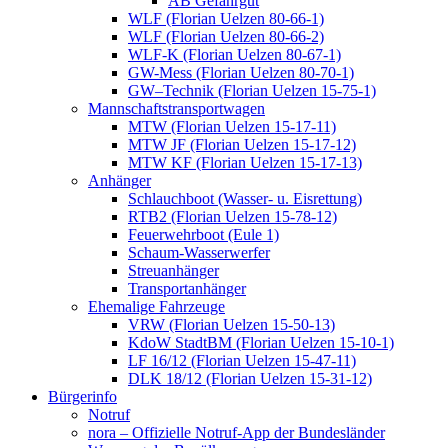
AB Gefahrgut
WLF (Florian Uelzen 80-66-1)
WLF (Florian Uelzen 80-66-2)
WLF-K (Florian Uelzen 80-67-1)
GW-Mess (Florian Uelzen 80-70-1)
GW–Technik (Florian Uelzen 15-75-1)
Mannschaftstransportwagen
MTW (Florian Uelzen 15-17-11)
MTW JF (Florian Uelzen 15-17-12)
MTW KF (Florian Uelzen 15-17-13)
Anhänger
Schlauchboot (Wasser- u. Eisrettung)
RTB2 (Florian Uelzen 15-78-12)
Feuerwehrboot (Eule 1)
Schaum-Wasserwerfer
Streuanhänger
Transportanhänger
Ehemalige Fahrzeuge
VRW (Florian Uelzen 15-50-13)
KdoW StadtBM (Florian Uelzen 15-10-1)
LF 16/12 (Florian Uelzen 15-47-11)
DLK 18/12 (Florian Uelzen 15-31-12)
Bürgerinfo
Notruf
nora – Offizielle Notruf-App der Bundesländer