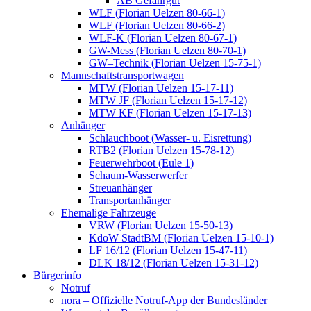
AB Gefahrgut
WLF (Florian Uelzen 80-66-1)
WLF (Florian Uelzen 80-66-2)
WLF-K (Florian Uelzen 80-67-1)
GW-Mess (Florian Uelzen 80-70-1)
GW–Technik (Florian Uelzen 15-75-1)
Mannschaftstransportwagen
MTW (Florian Uelzen 15-17-11)
MTW JF (Florian Uelzen 15-17-12)
MTW KF (Florian Uelzen 15-17-13)
Anhänger
Schlauchboot (Wasser- u. Eisrettung)
RTB2 (Florian Uelzen 15-78-12)
Feuerwehrboot (Eule 1)
Schaum-Wasserwerfer
Streuanhänger
Transportanhänger
Ehemalige Fahrzeuge
VRW (Florian Uelzen 15-50-13)
KdoW StadtBM (Florian Uelzen 15-10-1)
LF 16/12 (Florian Uelzen 15-47-11)
DLK 18/12 (Florian Uelzen 15-31-12)
Bürgerinfo
Notruf
nora – Offizielle Notruf-App der Bundesländer