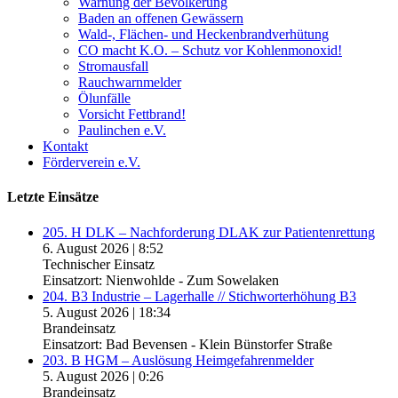
Warnung der Bevölkerung
Baden an offenen Gewässern
Wald-, Flächen- und Heckenbrandverhütung
CO macht K.O. – Schutz vor Kohlenmonoxid!
Stromausfall
Rauchwarnmelder
Ölunfälle
Vorsicht Fettbrand!
Paulinchen e.V.
Kontakt
Förderverein e.V.
Letzte Einsätze
205. H DLK – Nachforderung DLAK zur Patientenrettung
6. August 2026
|
8:52
Technischer Einsatz
Einsatzort: Nienwohlde - Zum Sowelaken
204. B3 Industrie – Lagerhalle // Stichworterhöhung B3
5. August 2026
|
18:34
Brandeinsatz
Einsatzort: Bad Bevensen - Klein Bünstorfer Straße
203. B HGM – Auslösung Heimgefahrenmelder
5. August 2026
|
0:26
Brandeinsatz