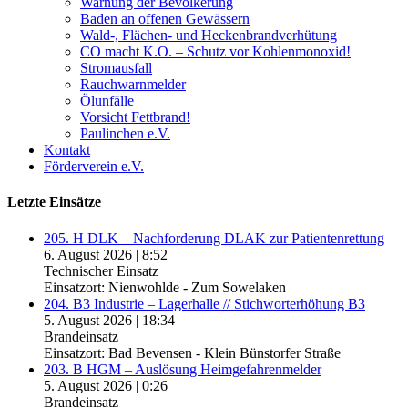
Warnung der Bevölkerung
Baden an offenen Gewässern
Wald-, Flächen- und Heckenbrandverhütung
CO macht K.O. – Schutz vor Kohlenmonoxid!
Stromausfall
Rauchwarnmelder
Ölunfälle
Vorsicht Fettbrand!
Paulinchen e.V.
Kontakt
Förderverein e.V.
Letzte Einsätze
205. H DLK – Nachforderung DLAK zur Patientenrettung
6. August 2026
|
8:52
Technischer Einsatz
Einsatzort: Nienwohlde - Zum Sowelaken
204. B3 Industrie – Lagerhalle // Stichworterhöhung B3
5. August 2026
|
18:34
Brandeinsatz
Einsatzort: Bad Bevensen - Klein Bünstorfer Straße
203. B HGM – Auslösung Heimgefahrenmelder
5. August 2026
|
0:26
Brandeinsatz