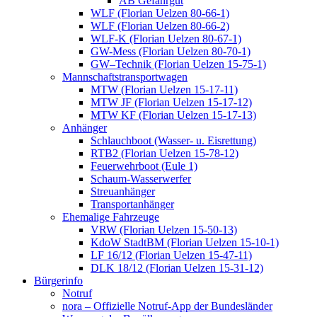
AB Gefahrgut
WLF (Florian Uelzen 80-66-1)
WLF (Florian Uelzen 80-66-2)
WLF-K (Florian Uelzen 80-67-1)
GW-Mess (Florian Uelzen 80-70-1)
GW–Technik (Florian Uelzen 15-75-1)
Mannschaftstransportwagen
MTW (Florian Uelzen 15-17-11)
MTW JF (Florian Uelzen 15-17-12)
MTW KF (Florian Uelzen 15-17-13)
Anhänger
Schlauchboot (Wasser- u. Eisrettung)
RTB2 (Florian Uelzen 15-78-12)
Feuerwehrboot (Eule 1)
Schaum-Wasserwerfer
Streuanhänger
Transportanhänger
Ehemalige Fahrzeuge
VRW (Florian Uelzen 15-50-13)
KdoW StadtBM (Florian Uelzen 15-10-1)
LF 16/12 (Florian Uelzen 15-47-11)
DLK 18/12 (Florian Uelzen 15-31-12)
Bürgerinfo
Notruf
nora – Offizielle Notruf-App der Bundesländer