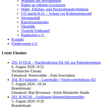
Warnung der Bevölkerung
Baden an offenen Gewässern
Wald-, Flächen- und Heckenbrandverhütung
CO macht K.O. – Schutz vor Kohlenmonoxid!
Stromausfall
Rauchwarnmelder
Ölunfälle
Vorsicht Fettbrand!
Paulinchen e.V.
Kontakt
Förderverein e.V.
Letzte Einsätze
205. H DLK – Nachforderung DLAK zur Patientenrettung
6. August 2026
|
8:52
Technischer Einsatz
Einsatzort: Nienwohlde - Zum Sowelaken
204. B3 Industrie – Lagerhalle // Stichworterhöhung B3
5. August 2026
|
18:34
Brandeinsatz
Einsatzort: Bad Bevensen - Klein Bünstorfer Straße
203. B HGM – Auslösung Heimgefahrenmelder
5. August 2026
|
0:26
Brandeinsatz