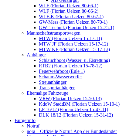
AB Gefahrgut
WLF (Florian Uelzen 80-66-1)
WLF (Florian Uelzen 80-66-2)
WLF-K (Florian Uelzen 80-67-1)
GW-Mess (Florian Uelzen 80-70-1)
GW–Technik (Florian Uelzen 15-75-1)
Mannschaftstransportwagen
MTW (Florian Uelzen 15-17-11)
MTW JF (Florian Uelzen 15-17-12)
MTW KF (Florian Uelzen 15-17-13)
Anhänger
Schlauchboot (Wasser- u. Eisrettung)
RTB2 (Florian Uelzen 15-78-12)
Feuerwehrboot (Eule 1)
Schaum-Wasserwerfer
Streuanhänger
Transportanhänger
Ehemalige Fahrzeuge
VRW (Florian Uelzen 15-50-13)
KdoW StadtBM (Florian Uelzen 15-10-1)
LF 16/12 (Florian Uelzen 15-47-11)
DLK 18/12 (Florian Uelzen 15-31-12)
Bürgerinfo
Notruf
nora – Offizielle Notruf-App der Bundesländer