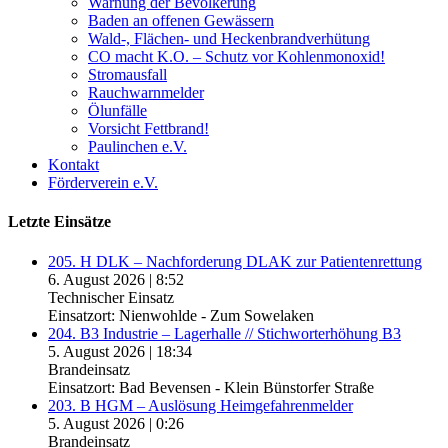
Warnung der Bevölkerung
Baden an offenen Gewässern
Wald-, Flächen- und Heckenbrandverhütung
CO macht K.O. – Schutz vor Kohlenmonoxid!
Stromausfall
Rauchwarnmelder
Ölunfälle
Vorsicht Fettbrand!
Paulinchen e.V.
Kontakt
Förderverein e.V.
Letzte Einsätze
205. H DLK – Nachforderung DLAK zur Patientenrettung
6. August 2026
|
8:52
Technischer Einsatz
Einsatzort: Nienwohlde - Zum Sowelaken
204. B3 Industrie – Lagerhalle // Stichworterhöhung B3
5. August 2026
|
18:34
Brandeinsatz
Einsatzort: Bad Bevensen - Klein Bünstorfer Straße
203. B HGM – Auslösung Heimgefahrenmelder
5. August 2026
|
0:26
Brandeinsatz