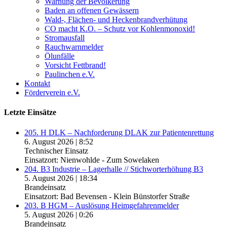
Warnung der Bevölkerung
Baden an offenen Gewässern
Wald-, Flächen- und Heckenbrandverhütung
CO macht K.O. – Schutz vor Kohlenmonoxid!
Stromausfall
Rauchwarnmelder
Ölunfälle
Vorsicht Fettbrand!
Paulinchen e.V.
Kontakt
Förderverein e.V.
Letzte Einsätze
205. H DLK – Nachforderung DLAK zur Patientenrettung
6. August 2026
|
8:52
Technischer Einsatz
Einsatzort: Nienwohlde - Zum Sowelaken
204. B3 Industrie – Lagerhalle // Stichworterhöhung B3
5. August 2026
|
18:34
Brandeinsatz
Einsatzort: Bad Bevensen - Klein Bünstorfer Straße
203. B HGM – Auslösung Heimgefahrenmelder
5. August 2026
|
0:26
Brandeinsatz