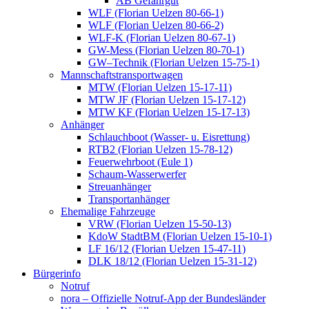
AB Gefahrgut
WLF (Florian Uelzen 80-66-1)
WLF (Florian Uelzen 80-66-2)
WLF-K (Florian Uelzen 80-67-1)
GW-Mess (Florian Uelzen 80-70-1)
GW–Technik (Florian Uelzen 15-75-1)
Mannschaftstransportwagen
MTW (Florian Uelzen 15-17-11)
MTW JF (Florian Uelzen 15-17-12)
MTW KF (Florian Uelzen 15-17-13)
Anhänger
Schlauchboot (Wasser- u. Eisrettung)
RTB2 (Florian Uelzen 15-78-12)
Feuerwehrboot (Eule 1)
Schaum-Wasserwerfer
Streuanhänger
Transportanhänger
Ehemalige Fahrzeuge
VRW (Florian Uelzen 15-50-13)
KdoW StadtBM (Florian Uelzen 15-10-1)
LF 16/12 (Florian Uelzen 15-47-11)
DLK 18/12 (Florian Uelzen 15-31-12)
Bürgerinfo
Notruf
nora – Offizielle Notruf-App der Bundesländer