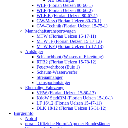
AB Gefahrgut
WLF (Florian Uelzen 80-66-1)
WLF (Florian Uelzen 80-66-2)
WLF-K (Florian Uelzen 80-67-1)
GW-Mess (Florian Uelzen 80-70-1)
GW–Technik (Florian Uelzen 15-75-1)
Mannschaftstransportwagen
MTW (Florian Uelzen 15-17-11)
MTW JF (Florian Uelzen 15-17-12)
MTW KF (Florian Uelzen 15-17-13)
Anhänger
Schlauchboot (Wasser- u. Eisrettung)
RTB2 (Florian Uelzen 15-78-12)
Feuerwehrboot (Eule 1)
Schaum-Wasserwerfer
Streuanhänger
Transportanhänger
Ehemalige Fahrzeuge
VRW (Florian Uelzen 15-50-13)
KdoW StadtBM (Florian Uelzen 15-10-1)
LF 16/12 (Florian Uelzen 15-47-11)
DLK 18/12 (Florian Uelzen 15-31-12)
Bürgerinfo
Notruf
nora – Offizielle Notruf-App der Bundesländer