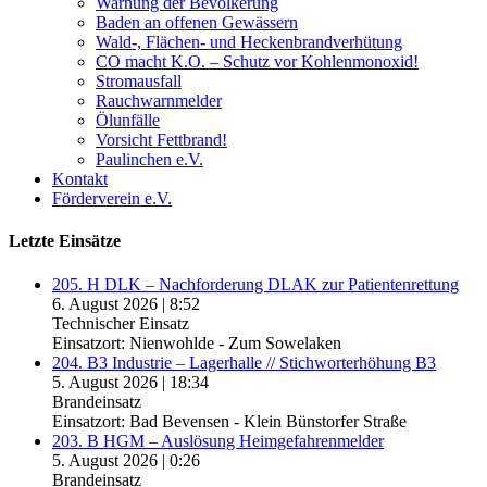
Warnung der Bevölkerung
Baden an offenen Gewässern
Wald-, Flächen- und Heckenbrandverhütung
CO macht K.O. – Schutz vor Kohlenmonoxid!
Stromausfall
Rauchwarnmelder
Ölunfälle
Vorsicht Fettbrand!
Paulinchen e.V.
Kontakt
Förderverein e.V.
Letzte Einsätze
205. H DLK – Nachforderung DLAK zur Patientenrettung
6. August 2026
|
8:52
Technischer Einsatz
Einsatzort: Nienwohlde - Zum Sowelaken
204. B3 Industrie – Lagerhalle // Stichworterhöhung B3
5. August 2026
|
18:34
Brandeinsatz
Einsatzort: Bad Bevensen - Klein Bünstorfer Straße
203. B HGM – Auslösung Heimgefahrenmelder
5. August 2026
|
0:26
Brandeinsatz