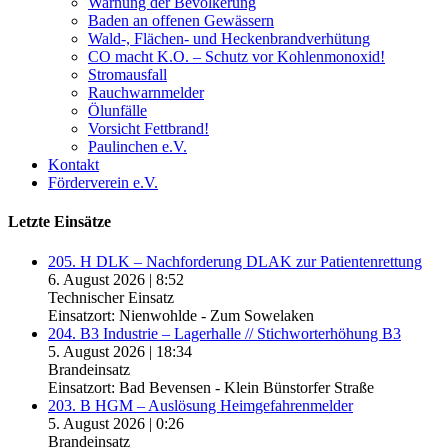
Warnung der Bevölkerung
Baden an offenen Gewässern
Wald-, Flächen- und Heckenbrandverhütung
CO macht K.O. – Schutz vor Kohlenmonoxid!
Stromausfall
Rauchwarnmelder
Ölunfälle
Vorsicht Fettbrand!
Paulinchen e.V.
Kontakt
Förderverein e.V.
Letzte Einsätze
205. H DLK – Nachforderung DLAK zur Patientenrettung
6. August 2026
|
8:52
Technischer Einsatz
Einsatzort: Nienwohlde - Zum Sowelaken
204. B3 Industrie – Lagerhalle // Stichworterhöhung B3
5. August 2026
|
18:34
Brandeinsatz
Einsatzort: Bad Bevensen - Klein Bünstorfer Straße
203. B HGM – Auslösung Heimgefahrenmelder
5. August 2026
|
0:26
Brandeinsatz