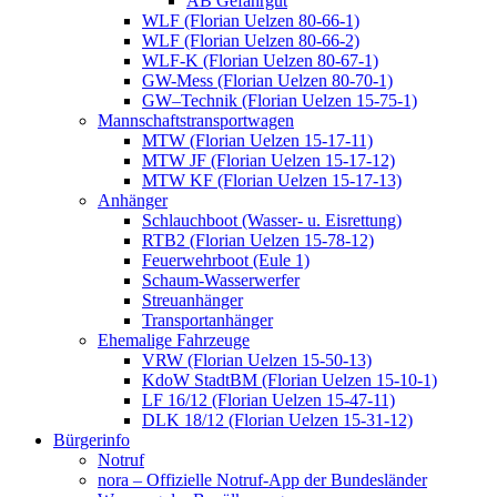
AB Gefahrgut
WLF (Florian Uelzen 80-66-1)
WLF (Florian Uelzen 80-66-2)
WLF-K (Florian Uelzen 80-67-1)
GW-Mess (Florian Uelzen 80-70-1)
GW–Technik (Florian Uelzen 15-75-1)
Mannschaftstransportwagen
MTW (Florian Uelzen 15-17-11)
MTW JF (Florian Uelzen 15-17-12)
MTW KF (Florian Uelzen 15-17-13)
Anhänger
Schlauchboot (Wasser- u. Eisrettung)
RTB2 (Florian Uelzen 15-78-12)
Feuerwehrboot (Eule 1)
Schaum-Wasserwerfer
Streuanhänger
Transportanhänger
Ehemalige Fahrzeuge
VRW (Florian Uelzen 15-50-13)
KdoW StadtBM (Florian Uelzen 15-10-1)
LF 16/12 (Florian Uelzen 15-47-11)
DLK 18/12 (Florian Uelzen 15-31-12)
Bürgerinfo
Notruf
nora – Offizielle Notruf-App der Bundesländer