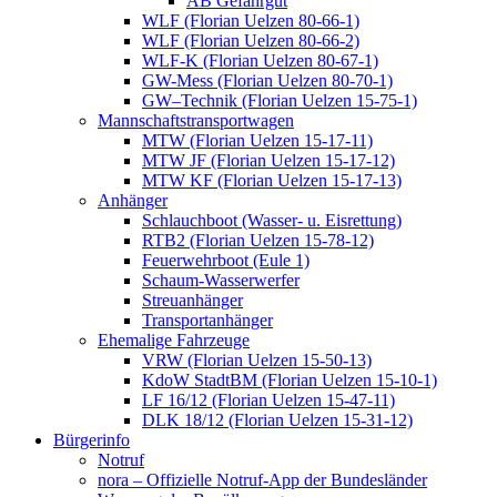
AB Gefahrgut
WLF (Florian Uelzen 80-66-1)
WLF (Florian Uelzen 80-66-2)
WLF-K (Florian Uelzen 80-67-1)
GW-Mess (Florian Uelzen 80-70-1)
GW–Technik (Florian Uelzen 15-75-1)
Mannschaftstransportwagen
MTW (Florian Uelzen 15-17-11)
MTW JF (Florian Uelzen 15-17-12)
MTW KF (Florian Uelzen 15-17-13)
Anhänger
Schlauchboot (Wasser- u. Eisrettung)
RTB2 (Florian Uelzen 15-78-12)
Feuerwehrboot (Eule 1)
Schaum-Wasserwerfer
Streuanhänger
Transportanhänger
Ehemalige Fahrzeuge
VRW (Florian Uelzen 15-50-13)
KdoW StadtBM (Florian Uelzen 15-10-1)
LF 16/12 (Florian Uelzen 15-47-11)
DLK 18/12 (Florian Uelzen 15-31-12)
Bürgerinfo
Notruf
nora – Offizielle Notruf-App der Bundesländer