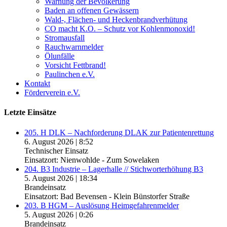
Warnung der Bevölkerung
Baden an offenen Gewässern
Wald-, Flächen- und Heckenbrandverhütung
CO macht K.O. – Schutz vor Kohlenmonoxid!
Stromausfall
Rauchwarnmelder
Ölunfälle
Vorsicht Fettbrand!
Paulinchen e.V.
Kontakt
Förderverein e.V.
Letzte Einsätze
205. H DLK – Nachforderung DLAK zur Patientenrettung
6. August 2026
|
8:52
Technischer Einsatz
Einsatzort: Nienwohlde - Zum Sowelaken
204. B3 Industrie – Lagerhalle // Stichworterhöhung B3
5. August 2026
|
18:34
Brandeinsatz
Einsatzort: Bad Bevensen - Klein Bünstorfer Straße
203. B HGM – Auslösung Heimgefahrenmelder
5. August 2026
|
0:26
Brandeinsatz