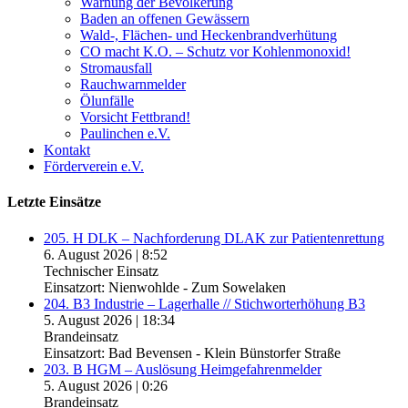
Warnung der Bevölkerung
Baden an offenen Gewässern
Wald-, Flächen- und Heckenbrandverhütung
CO macht K.O. – Schutz vor Kohlenmonoxid!
Stromausfall
Rauchwarnmelder
Ölunfälle
Vorsicht Fettbrand!
Paulinchen e.V.
Kontakt
Förderverein e.V.
Letzte Einsätze
205. H DLK – Nachforderung DLAK zur Patientenrettung
6. August 2026
|
8:52
Technischer Einsatz
Einsatzort: Nienwohlde - Zum Sowelaken
204. B3 Industrie – Lagerhalle // Stichworterhöhung B3
5. August 2026
|
18:34
Brandeinsatz
Einsatzort: Bad Bevensen - Klein Bünstorfer Straße
203. B HGM – Auslösung Heimgefahrenmelder
5. August 2026
|
0:26
Brandeinsatz