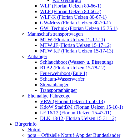
AB Gefahrgut
WLF (Florian Uelzen 80-66-1)
WLF (Florian Uelzen 80-66-2)
WLF-K (Florian Uelzen 80-67-1)
GW-Mess (Florian Uelzen 80-70-1)
GW–Technik (Florian Uelzen 15-75-1)
Mannschaftstransportwagen
MTW (Florian Uelzen 15-17-11)
MTW JF (Florian Uelzen 15-17-12)
MTW KF (Florian Uelzen 15-17-13)
Anhänger
Schlauchboot (Wasser- u. Eisrettung)
RTB2 (Florian Uelzen 15-78-12)
Feuerwehrboot (Eule 1)
Schaum-Wasserwerfer
Streuanhänger
Transportanhänger
Ehemalige Fahrzeuge
VRW (Florian Uelzen 15-50-13)
KdoW StadtBM (Florian Uelzen 15-10-1)
LF 16/12 (Florian Uelzen 15-47-11)
DLK 18/12 (Florian Uelzen 15-31-12)
Bürgerinfo
Notruf
nora – Offizielle Notruf-App der Bundesländer