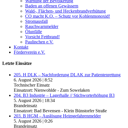
Warnung der Bevölkerung
Baden an offenen Gewässern
Wald-, Flächen- und Heckenbrandverhütung
CO macht K.O. – Schutz vor Kohlenmonoxid!
Stromausfall
Rauchwarnmelder
Ölunfälle
Vorsicht Fettbrand!
Paulinchen e.V.
Kontakt
Förderverein e.V.
Letzte Einsätze
205. H DLK – Nachforderung DLAK zur Patientenrettung
6. August 2026
|
8:52
Technischer Einsatz
Einsatzort: Nienwohlde - Zum Sowelaken
204. B3 Industrie – Lagerhalle // Stichworterhöhung B3
5. August 2026
|
18:34
Brandeinsatz
Einsatzort: Bad Bevensen - Klein Bünstorfer Straße
203. B HGM – Auslösung Heimgefahrenmelder
5. August 2026
|
0:26
Brandeinsatz