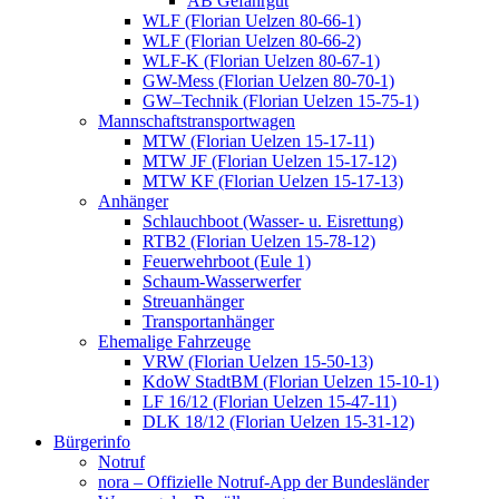
AB Gefahrgut
WLF (Florian Uelzen 80-66-1)
WLF (Florian Uelzen 80-66-2)
WLF-K (Florian Uelzen 80-67-1)
GW-Mess (Florian Uelzen 80-70-1)
GW–Technik (Florian Uelzen 15-75-1)
Mannschaftstransportwagen
MTW (Florian Uelzen 15-17-11)
MTW JF (Florian Uelzen 15-17-12)
MTW KF (Florian Uelzen 15-17-13)
Anhänger
Schlauchboot (Wasser- u. Eisrettung)
RTB2 (Florian Uelzen 15-78-12)
Feuerwehrboot (Eule 1)
Schaum-Wasserwerfer
Streuanhänger
Transportanhänger
Ehemalige Fahrzeuge
VRW (Florian Uelzen 15-50-13)
KdoW StadtBM (Florian Uelzen 15-10-1)
LF 16/12 (Florian Uelzen 15-47-11)
DLK 18/12 (Florian Uelzen 15-31-12)
Bürgerinfo
Notruf
nora – Offizielle Notruf-App der Bundesländer