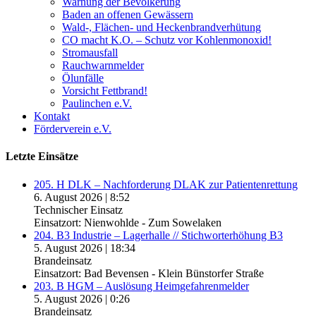
Warnung der Bevölkerung
Baden an offenen Gewässern
Wald-, Flächen- und Heckenbrandverhütung
CO macht K.O. – Schutz vor Kohlenmonoxid!
Stromausfall
Rauchwarnmelder
Ölunfälle
Vorsicht Fettbrand!
Paulinchen e.V.
Kontakt
Förderverein e.V.
Letzte Einsätze
205. H DLK – Nachforderung DLAK zur Patientenrettung
6. August 2026
|
8:52
Technischer Einsatz
Einsatzort: Nienwohlde - Zum Sowelaken
204. B3 Industrie – Lagerhalle // Stichworterhöhung B3
5. August 2026
|
18:34
Brandeinsatz
Einsatzort: Bad Bevensen - Klein Bünstorfer Straße
203. B HGM – Auslösung Heimgefahrenmelder
5. August 2026
|
0:26
Brandeinsatz