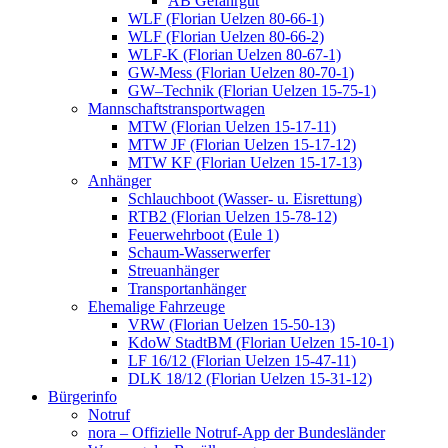
AB Gefahrgut
WLF (Florian Uelzen 80-66-1)
WLF (Florian Uelzen 80-66-2)
WLF-K (Florian Uelzen 80-67-1)
GW-Mess (Florian Uelzen 80-70-1)
GW–Technik (Florian Uelzen 15-75-1)
Mannschaftstransportwagen
MTW (Florian Uelzen 15-17-11)
MTW JF (Florian Uelzen 15-17-12)
MTW KF (Florian Uelzen 15-17-13)
Anhänger
Schlauchboot (Wasser- u. Eisrettung)
RTB2 (Florian Uelzen 15-78-12)
Feuerwehrboot (Eule 1)
Schaum-Wasserwerfer
Streuanhänger
Transportanhänger
Ehemalige Fahrzeuge
VRW (Florian Uelzen 15-50-13)
KdoW StadtBM (Florian Uelzen 15-10-1)
LF 16/12 (Florian Uelzen 15-47-11)
DLK 18/12 (Florian Uelzen 15-31-12)
Bürgerinfo
Notruf
nora – Offizielle Notruf-App der Bundesländer