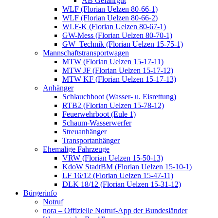
AB Gefahrgut
WLF (Florian Uelzen 80-66-1)
WLF (Florian Uelzen 80-66-2)
WLF-K (Florian Uelzen 80-67-1)
GW-Mess (Florian Uelzen 80-70-1)
GW–Technik (Florian Uelzen 15-75-1)
Mannschaftstransportwagen
MTW (Florian Uelzen 15-17-11)
MTW JF (Florian Uelzen 15-17-12)
MTW KF (Florian Uelzen 15-17-13)
Anhänger
Schlauchboot (Wasser- u. Eisrettung)
RTB2 (Florian Uelzen 15-78-12)
Feuerwehrboot (Eule 1)
Schaum-Wasserwerfer
Streuanhänger
Transportanhänger
Ehemalige Fahrzeuge
VRW (Florian Uelzen 15-50-13)
KdoW StadtBM (Florian Uelzen 15-10-1)
LF 16/12 (Florian Uelzen 15-47-11)
DLK 18/12 (Florian Uelzen 15-31-12)
Bürgerinfo
Notruf
nora – Offizielle Notruf-App der Bundesländer