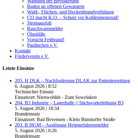
Warnung der Bevölkerung
Baden an offenen Gewässern
Wald-, Flächen- und Heckenbrandverhütung
CO macht K.O. – Schutz vor Kohlenmonoxid!
Stromausfall
Rauchwarnmelder
Ölunfälle
Vorsicht Fettbrand!
Paulinchen e.V.
Kontakt
Förderverein e.V.
Letzte Einsätze
205. H DLK – Nachforderung DLAK zur Patientenrettung
6. August 2026
|
8:52
Technischer Einsatz
Einsatzort: Nienwohlde - Zum Sowelaken
204. B3 Industrie – Lagerhalle // Stichworterhöhung B3
5. August 2026
|
18:34
Brandeinsatz
Einsatzort: Bad Bevensen - Klein Bünstorfer Straße
203. B HGM – Auslösung Heimgefahrenmelder
5. August 2026
|
0:26
Brandeinsatz