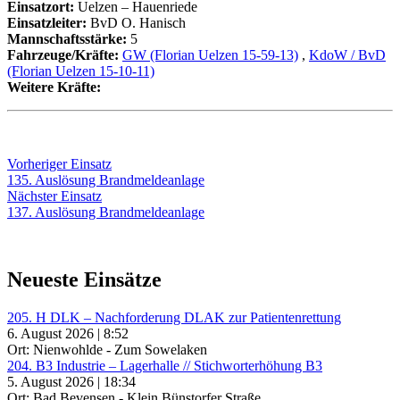
Einsatzort:
Uelzen – Hauenriede
Einsatzleiter:
BvD O. Hanisch
Mannschaftsstärke:
5
Fahrzeuge/Kräfte:
GW (Florian Uelzen 15-59-13)
,
KdoW / BvD
(Florian Uelzen 15-10-11)
Weitere Kräfte:
Beitragsnavigation
Vorheriger
Vorheriger Einsatz
Einsatz:
135. Auslösung Brandmeldeanlage
Nächster
Nächster Einsatz
Einsatz:
137. Auslösung Brandmeldeanlage
Neueste Einsätze
205. H DLK – Nachforderung DLAK zur Patientenrettung
6. August 2026 | 8:52
Ort: Nienwohlde - Zum Sowelaken
204. B3 Industrie – Lagerhalle // Stichworterhöhung B3
5. August 2026 | 18:34
Ort: Bad Bevensen - Klein Bünstorfer Straße