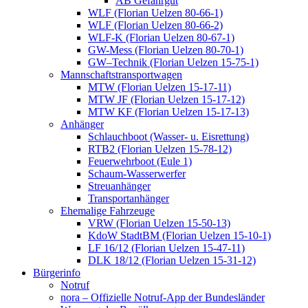
AB Gefahrgut
WLF (Florian Uelzen 80-66-1)
WLF (Florian Uelzen 80-66-2)
WLF-K (Florian Uelzen 80-67-1)
GW-Mess (Florian Uelzen 80-70-1)
GW–Technik (Florian Uelzen 15-75-1)
Mannschaftstransportwagen
MTW (Florian Uelzen 15-17-11)
MTW JF (Florian Uelzen 15-17-12)
MTW KF (Florian Uelzen 15-17-13)
Anhänger
Schlauchboot (Wasser- u. Eisrettung)
RTB2 (Florian Uelzen 15-78-12)
Feuerwehrboot (Eule 1)
Schaum-Wasserwerfer
Streuanhänger
Transportanhänger
Ehemalige Fahrzeuge
VRW (Florian Uelzen 15-50-13)
KdoW StadtBM (Florian Uelzen 15-10-1)
LF 16/12 (Florian Uelzen 15-47-11)
DLK 18/12 (Florian Uelzen 15-31-12)
Bürgerinfo
Notruf
nora – Offizielle Notruf-App der Bundesländer